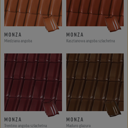
MONZA
MONZA
Miedziana angoba
Kasztanowa angoba szlachetna
MONZA
MONZA
Trentino angoba szlachetna
Maduro glazura