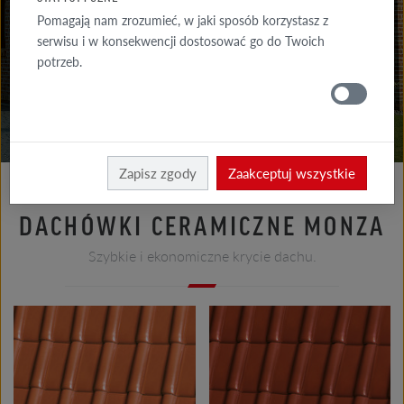
DO POBRANIA
Pomagają nam zrozumieć, w jaki sposób korzystasz z
serwisu i w konsekwencji dostosować go do Twoich
GDZIE
potrzeb.
KUPIĆ
Dach
Produkty na dach
Zapisz zgody
Zaakceptuj wszystkie
DACHÓWKI CERAMICZNE MONZA
Szybkie i ekonomiczne krycie dachu.