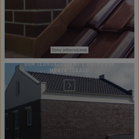
Domy jednorodzinne
DOM JEDNORODZINNY Z DACHÓWKI
MONZA TOBAGO