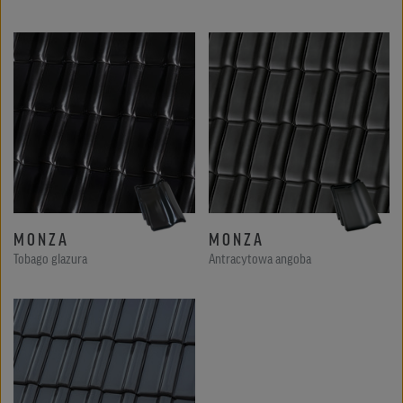
MONZA
MONZA
Tobago glazura
Antracytowa angoba