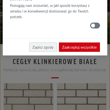
DO POBRANIA
Pomagają nam zrozumieć, w jaki sposób korzystasz z
serwisu i w konsekwencji dostosować go do Twoich
GDZIE
potrzeb.
KUPIĆ
Elewacja
Produkty elewacja
Zapisz zgody
Zaakceptuj wszystkie
CEGŁY KLINKIEROWE BIAŁE
Kolekcja najwyższej jakości, o wyjątkowej barwie i strukturze.