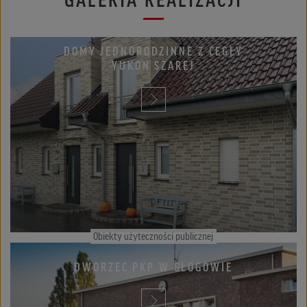
Domy jednorodzinne
DOMY JEDNORODZINNE Z CEGŁY
YUKON SZAREJ
Obiekty użyteczności publicznej
DWORZEC PKP W GŁOGOWIE