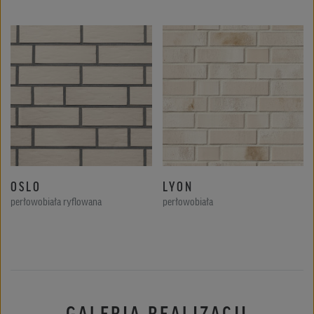
OSLO
LYON
perłowobiała ryflowana
perłowobiała
GALERIA REALIZACJI