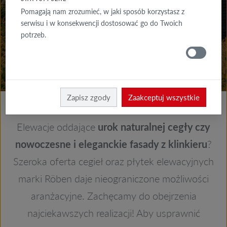
GALERIA
Pomagają nam zrozumieć, w jaki sposób korzystasz z
ELEWACJA
serwisu i w konsekwencji dostosować go do Twoich
potrzeb.
GALERIE
DACH
Röben
Realizacje
Zapisz zgody
Zaakceptuj wszystkie
Elewacje oddające
urok naturalnej cegły czy
nowoczesne i eleganckie fasady z klinkieru
?
Szeroka oferta cegieł oraz płytek elewacyjnych
marki Röben daje nieograniczone możliwości
aranżacyjne. Zachęcamy do obejrzenia
najciekawszych realizacji! Aby usprawnić