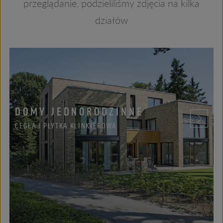
przeglądanie, podzieliliśmy zdjęcia na kilka
działów
DOMY JEDNORODZINNE
CEGŁA I PŁYTKA KLINKIEROWA