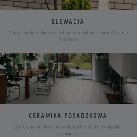
ELEWACJA
Cegły i płytki klinkierowe w bogatym wyborze barw, struktur i
formatów.
CERAMIKA POSADZKOWA
Szeroka gama płytek ceramicznych o różnych kolorach i
rozmiarach.