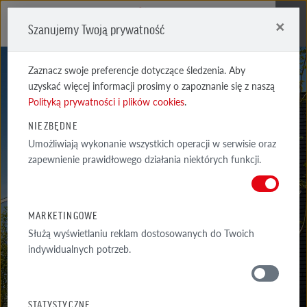
×
Szanujemy Twoją prywatność
Me
Zaznacz swoje preferencje dotyczące śledzenia. Aby
uzyskać więcej informacji prosimy o zapoznanie się z naszą
Polityką prywatności i plików cookies
.
GALERIA
NIEZBĘDNE
Umożliwiają wykonanie wszystkich operacji w serwisie oraz
ELEWACJA
zapewnienie prawidłowego działania niektórych funkcji.
ELEWACJE ODDAJĄCE UROK NATURALNEJ CEGŁY CZY NOWOCZESNE
I ELEGANCKIE FASADY Z KLINKIERU? SZEROKA OFERTA CEGIEŁ
MARKETINGOWE
ORAZ...
Służą wyświetlaniu reklam dostosowanych do Twoich
indywidualnych potrzeb.
GALERIA
WOKÓŁ DOMU
STATYSTYCZNE