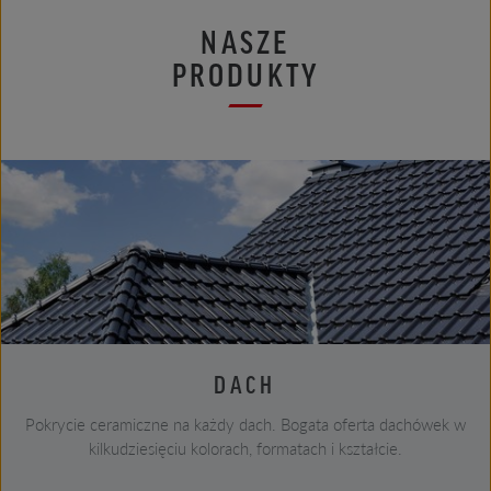
NASZE
PRODUKTY
DACH
Pokrycie ceramiczne na każdy dach. Bogata oferta dachówek w
kilkudziesięciu kolorach, formatach i kształcie.