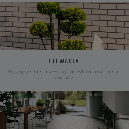
ELEWACJA
Cegły i płytki klinkierowe w bogatym wyborze barw, struktur i
formatów.