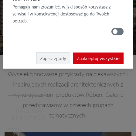
GALERIA
Pomagają nam zrozumieć, w jaki sposób korzystasz z
ELEWACJA
serwisu i w konsekwencji dostosować go do Twoich
potrzeb.
GALERIE
DACH
Röben
Zapisz zgody
Zaakceptuj wszystkie
Wyselekcjonowane przykłady najciekawszych i
inspirujących realizacji architektonicznych z
wykorzystaniem produktów Röben. Galerie
przedstawiamy w czterech grupach
GALERIA
tematycznych.
REALIZACJI