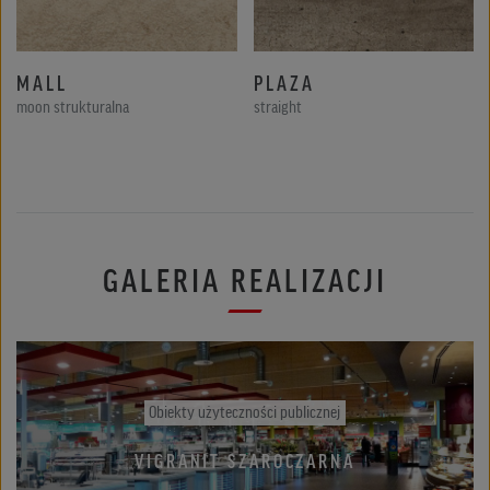
Obiekty użyteczności publicznej
MALL
PLAZA
VIGRANIT SABRINA 30X30CM,
moon strukturalna
straight
STRUKTURALNA, DROBNE
UZIARNIENIE
GALERIA REALIZACJI
Obiekty użyteczności publicznej
VIGRANIT SZAROCZARNA