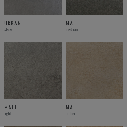
URBAN
MALL
slate
medium
MALL
MALL
light
amber