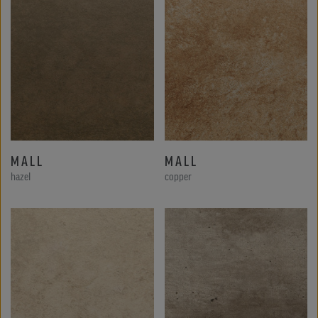
MALL
MALL
hazel
copper