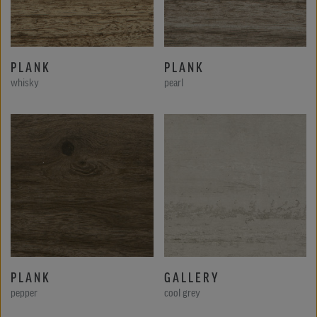
PLANK
PLANK
whisky
pearl
PLANK
GALLERY
pepper
cool grey