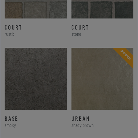
COURT
COURT
rustic
stone
promocja
BASE
URBAN
smoky
shady brown