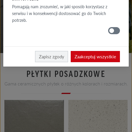
DO POBRANIA
Pomagają nam zrozumieć, w jaki sposób korzystasz z
serwisu i w konsekwencji dostosować go do Twoich
GDZIE
potrzeb.
KUPIĆ
Ceramika posadzkowa
Produkty ceramika posadzkowa
Zapisz zgody
Zaakceptuj wszystkie
PŁYTKI POSADZKOWE
Gama ceramicznych płytek o różnych kolorach i rozmiarach.