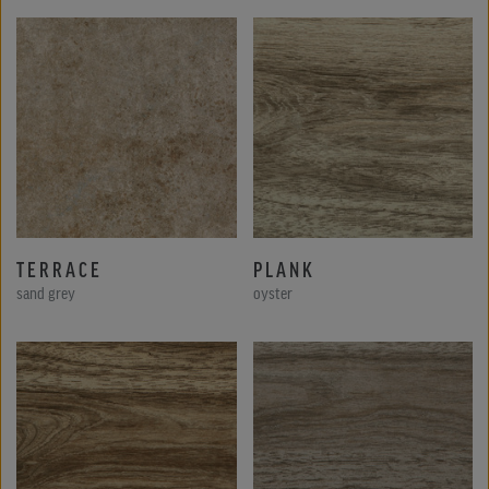
TERRACE
PLANK
sand grey
oyster