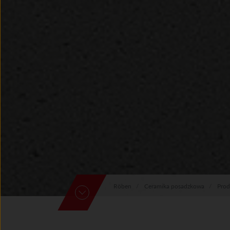
Röben
Ceramika posadzkowa
Prod