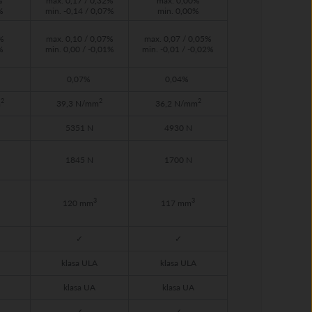
%
max. 0,17 / 0,32%
max. 0,00%
%
min. -0,14 / 0,07%
min. 0,00%
%
max. 0,10 / 0,07%
max. 0,07 / 0,05%
%
min. 0,00 / -0,01%
min. -0,01 / -0,02%
0,07%
0,04%
2
2
2
m
39,3 N/mm
36,2 N/mm
5351 N
4930 N
1845 N
1700 N
3
3
120 mm
117 mm
✓
✓
klasa ULA
klasa ULA
klasa UA
klasa UA
✓
✓