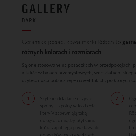
GALLERY
DARK
Ceramika posadzkowa marki Röben to
gama 
różnych kolorach i rozmiarach
.
Są one stosowane na posadzkach w przedpokojach, po
a także w halach przemysłowych, warsztatach, sklepa
użyteczności publicznej – nawet takich, po których c
Szybkie układanie i czyste
Ogn
spoiny – spoiny w kształcie
cer
litery V zapewniają taką
Röb
odległość między płytkami,
ogi
która zapobiega powstawaniu
bru
odprysków na krawędziach.
i ł