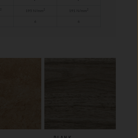
2
2
2
195 N/mm
191 N/mm
6
6
PLANK
PL