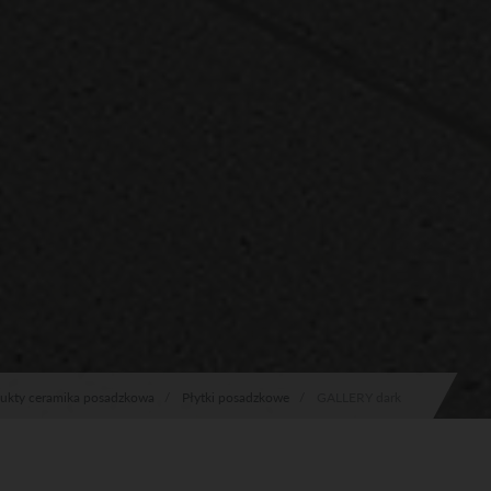
ukty ceramika posadzkowa
Płytki posadzkowe
GALLERY dark