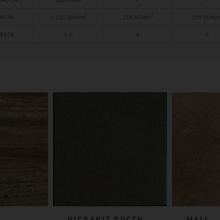
2
2
18158
≥ 150 N/mm
216 N/mm
255 N/mm
18158
≥ 6
6
6
VIGRANIT RÜGEN
MALL