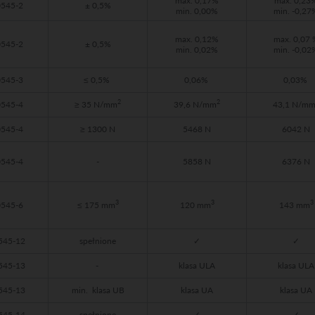
max. 0,17%
max. 0,23
0545-2
± 0,5%
min. 0,00%
min. -0,27
max. 0,12%
max. 0,07 
0545-2
± 0,5%
min. 0,02%
min. -0,02
0545-3
≤ 0,5%
0,06%
0,03%
2
2
0545-4
≥ 35 N/mm
39,6 N/mm
43,1 N/m
0545-4
≥ 1300 N
5468 N
6042 N
0545-4
-
5858 N
6376 N
3
3
3
0545-6
≤ 175 mm
120 mm
143 mm
545-12
spełnione
✓
✓
545-13
-
klasa ULA
klasa ULA
545-13
min. klasa UB
klasa UA
klasa UA
545-14
spełnione
✓
✓