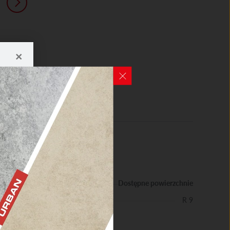
×
NE
Dostępne powierzchnie
R 9