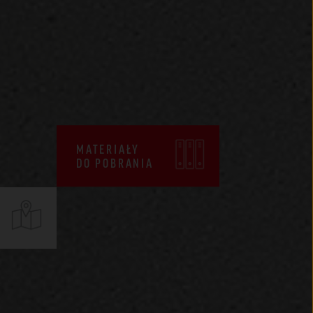
CENNIKI
WARUNKI SPRZEDAŻY
CERTYFIKATY ZKP
DEKLARACJE EPD
MATERIAŁY
DO POBRANIA