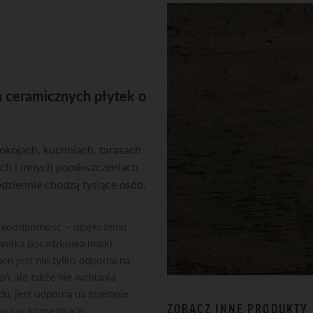
ceramicznych płytek o
kojach, kuchniach, tarasach
ch i innych pomieszczeniach
odziennie chodzą tysiące osób.
ioodporność – dzięki temu
amika posadzkowa marki
en jest nie tylko odporna na
eń, ale także nie wchłania
du, jest odporna na ścieranie
ZOBACZ INNE PRODUKTY
atwa w konserwacji.