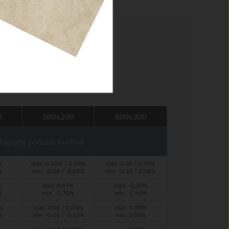
tkie
0
600x200
600x300
iągnięte podczas kontroli
%
max. 0,12% / 0,09%
max. 0,04 / 0,19%
%
min. -0,06 / -0,08%
min. -0,10 / 0,06%
%
max. 0,67%
max. -0,30%
%
min. -2,70%
min. -2,90%
%
max. 0,01 / 0,03%
max. 0,00%
%
min. -0,01 / -0,15%
min. 0,00%