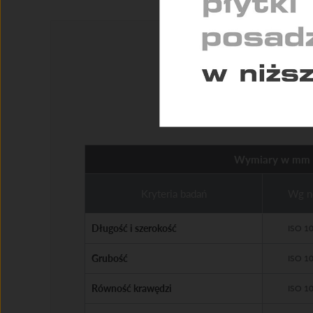
Pomag
konse
Wymiary w mm
Kryteria badań
Wg n
Długość i szerokość
ISO 1
Grubość
ISO 1
Równość krawędzi
ISO 1