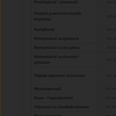
Prostokątność / pionowość
ISO 1
Płaskość powierzchni (środek
ISO 1
krzywizny)
Nasiąkliwość
ISO 1
Wytrzymałość na zgniatanie
ISO 1
Wytrzymałość na obciążenia
ISO 1
Wytrzymałość na złamanie /
ISO 1
zgniatanie
Głęboka odporność na ścieranie
ISO 1
Mrozoodporność
ISO 10
Kwaso - i ługoodporność
ISO 10
Odporność na chemikalia domowe
ISO 10
Plamoodporność
ISO 10