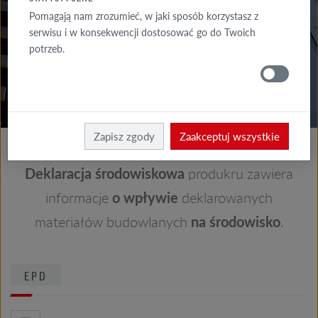
DO POBRANIA
Pomagają nam zrozumieć, w jaki sposób korzystasz z
serwisu i w konsekwencji dostosować go do Twoich
GDZIE
potrzeb.
KUPIĆ
Röben
Do pobrania
Zapisz zgody
Zaakceptuj wszystkie
Deklaracja środowiskowa
produkru zawiera
informacje
o wpływie
deklarowanych
materiałów budowlanych
na środowisko
.
EPD