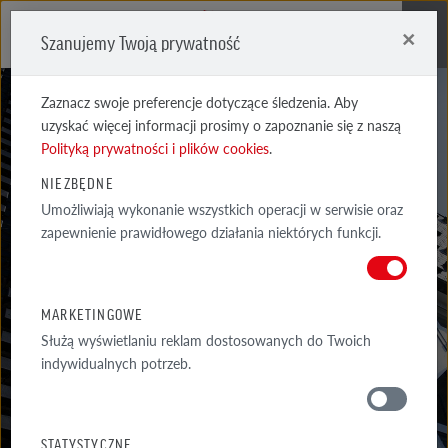
×
Szanujemy Twoją prywatność
Me
Zaznacz swoje preferencje dotyczące śledzenia. Aby
uzyskać więcej informacji prosimy o zapoznanie się z naszą
Polityką prywatności i plików cookies
.
DEKLARACJE
NIEZBĘDNE
Umożliwiają wykonanie wszystkich operacji w serwisie oraz
EPD
zapewnienie prawidłowego działania niektórych funkcji.
DEKLARACJA ŚRODOWISKOWA PRODUKTU TYPU III (EPD) OPARTA NA
NORMIE PN-EN 15804 I ZWERYFIKOWANA ZGODNIE Z ISO 14025
MARKETINGOWE
PRZEZ...
Służą wyświetlaniu reklam dostosowanych do Twoich
indywidualnych potrzeb.
MATERIAŁY
STATYSTYCZNE