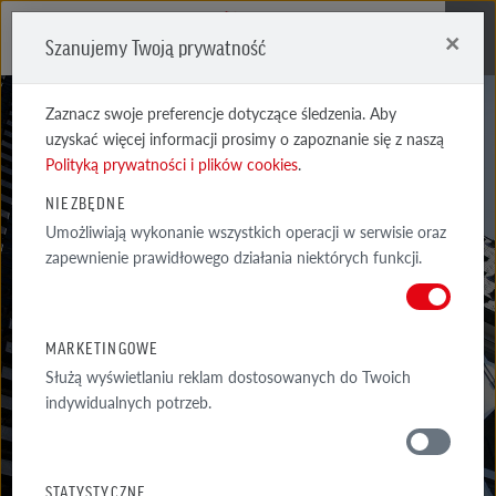
×
Szanujemy Twoją prywatność
Me
Zaznacz swoje preferencje dotyczące śledzenia. Aby
uzyskać więcej informacji prosimy o zapoznanie się z naszą
Polityką prywatności i plików cookies
.
NIEZBĘDNE
DEKLARACJE
Umożliwiają wykonanie wszystkich operacji w serwisie oraz
zapewnienie prawidłowego działania niektórych funkcji.
DW, CE
DEKLARACJE WŁAŚCIWOŚCI UŻYTKOWYCH ORAZ ZNAK CE
MARKETINGOWE
PRODUKTÓW MARKI RÖBEN
Służą wyświetlaniu reklam dostosowanych do Twoich
indywidualnych potrzeb.
MATERIAŁY
STATYSTYCZNE