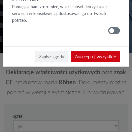
DO POBRANIA
Pomagają nam zrozumieć, w jaki sposób korzystasz z
serwisu i w konsekwencji dostosować go do Twoich
GDZIE
potrzeb.
KUPIĆ
Röben
Do pobrania
Zapisz zgody
Zaakceptuj wszystkie
Deklaracje właściwości użytkowych
oraz
znak
CE
produktów marki
Rӧben
. Dokumenty można
pobrać w wersji elektronicznej lub wydrukować.
JĘZYK