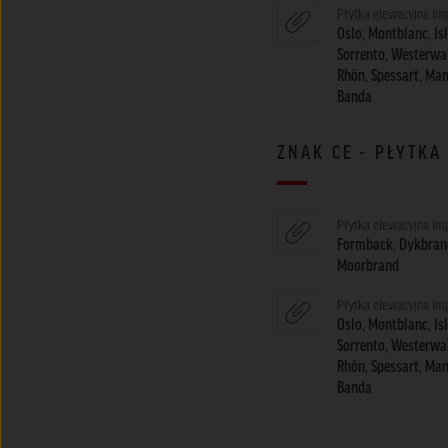
Płytka elewacyjna Im
Oslo, Montblanc, Isl
Sorrento, Westerwal
Rhön, Spessart, Man
Banda
ZNAK CE - PŁYTK
Płytka elewacyjna Im
Formback, Dykbrand
Moorbrand
Płytka elewacyjna Im
Oslo, Montblanc, Isl
Sorrento, Westerwal
Rhön, Spessart, Man
Banda