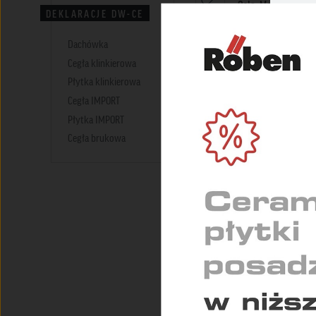
Oslo, Montblanc, Is
DEKLARACJE DW-CE
Faro,Sorrento, West
Zazna
Manus: Tonga, Salin
Dachówka
Samoa
prosi
Cegła klinkierowa
NIEZ
Płytka klinkierowa
ZNAK CE - PŁYTK
Umożl
Cegła IMPORT
zapew
Płytka IMPORT
Cegła brukowa
Płytka elewacyjna Im
MARK
Oslo, Montblanc, Isl
Służą
Sorrento, Westerwal
indyw
Manus: Tonga, Salin
Samoa
STAT
Pomag
DEKLARACJE WŁAŚ
konse
Płytka elewacyjna Im
AARHUS: piaskowo-b