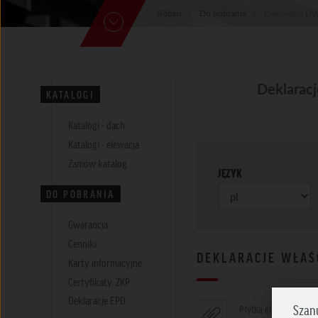
Röben
Do pobrania
Deklaracje D
Deklarac
KATALOGI
Katalogi - dach
Katalogi - elewacja
Zamów katalog
JĘZYK
DO POBRANIA
Gwarancja
Cenniki
DEKLARACJE WŁAŚ
Karty informacyjne
Certyfikaty, ZKP
Deklaracje EPD
Szan
Płytka elewacyjna Im