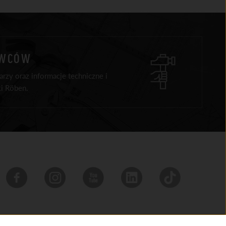
AWCÓW
rzy oraz informacje techniczne i
i Röben.