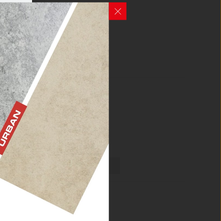
MPORT -
OD 10.12.2015
tkie