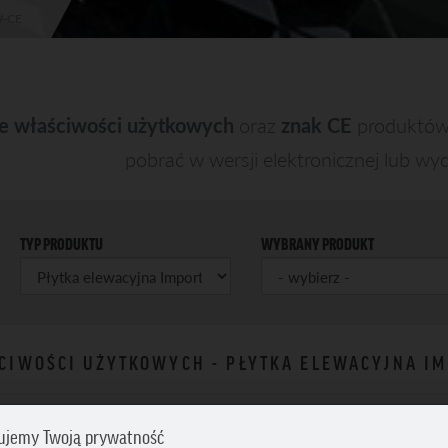
W-CE
je właściwości użytkowych
oraz
znak CE
produktów
pobrać w wersji elektronicznej lub w
TYP PRODUKTU
WYBRANY PRODUKT
CIWOŚCI UŻYTKOWYCH - PŁYTKA ELEWACYJNA I
ujemy Twoją prywatność
port