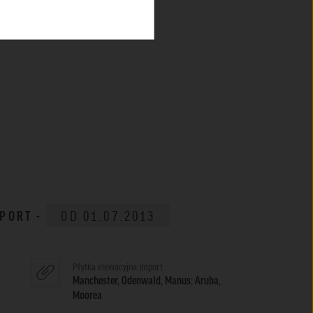
MPORT -
OD 01.07.2013
Płytka elewacyjna Import
Manchester, Odenwald, Manus: Aruba,
Moorea