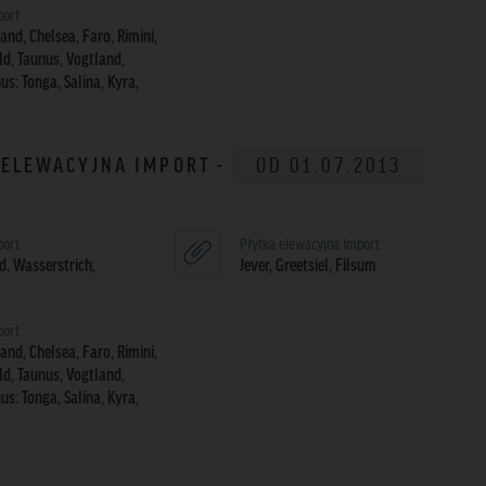
port
and, Chelsea, Faro, Rimini,
d, Taunus, Vogtland,
us: Tonga, Salina, Kyra,
A ELEWACYJNA IMPORT -
OD 01.07.2013
port
Płytka elewacyjna Import
, Wasserstrich,
Jever, Greetsiel, Filsum
port
and, Chelsea, Faro, Rimini,
d, Taunus, Vogtland,
us: Tonga, Salina, Kyra,