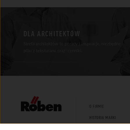
DLA ARCHITEKTÓW
Strefa architektów to porady i inspiracje, niezbędne
pliki z teksturami oraz cenniki.
Facebook
Instagram
Youtube
LinkedIn
Tik Tok
O FIRMIE
HISTORIA MARKI
AKTUALNOŚCI