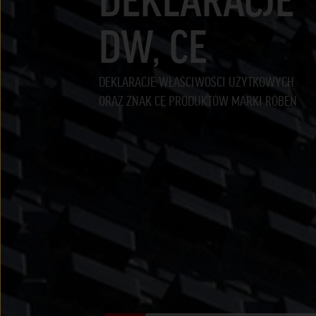
DW, CE
DEKLARACJE WŁAŚCIWOŚCI UŻYTKOWYCH
ORAZ ZNAK CE PRODUKTÓW MARKI RÖBEN