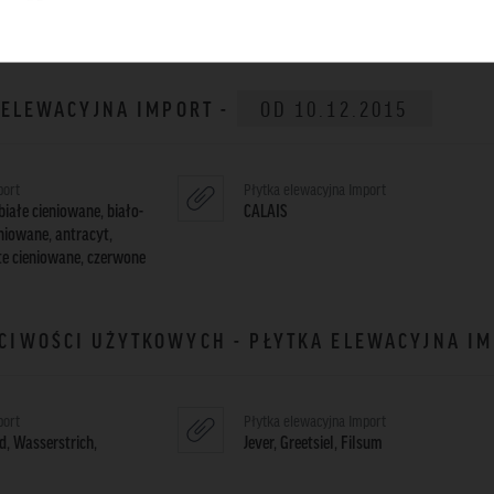
eniowane, antracyt,
te cieniowane, czerwone
A ELEWACYJNA IMPORT -
OD 10.12.2015
port
Płytka elewacyjna Import
iałe cieniowane, biało-
CALAIS
eniowane, antracyt,
te cieniowane, czerwone
CIWOŚCI UŻYTKOWYCH - PŁYTKA ELEWACYJNA I
port
Płytka elewacyjna Import
, Wasserstrich,
Jever, Greetsiel, Filsum