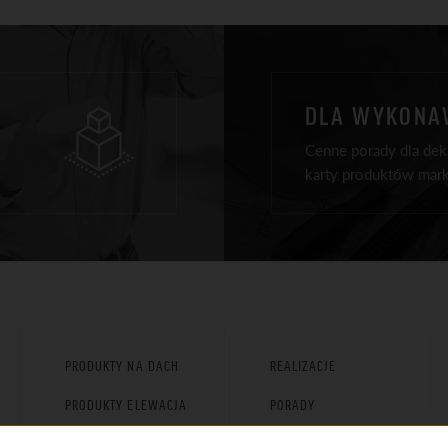
DLA WYKON
Cenne porady dla deka
karty produktów mark
PRODUKTY NA DACH
REALIZACJE
PRODUKTY ELEWACJA
PORADY
PRODUKTY WOKÓŁ DOMU
DLA ARCHITEKTÓW