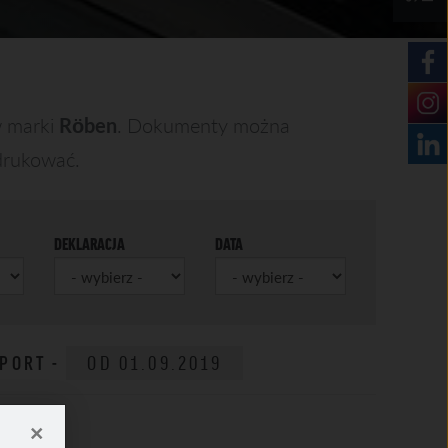
 marki
Rӧben
. Dokumenty można
ydrukować.
DEKLARACJA
DATA
MPORT -
OD 01.09.2019
×