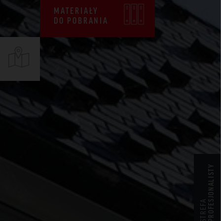
CENNIKI
MATERIAŁY
DO POBRANIA
WARUNKI SPRZEDAŻY
CERTYFIKATY ZKP
DEKLARACJE EPD
PROFESJONALISTY
STREFA