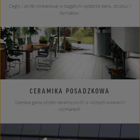
Cegły i płytki klinkierowe w bogatym wyborze barw, struktur i
formatów.
CERAMIKA POSADZKOWA
Szeroka gama płytek ceramicznych o różnych kolorach i
rozmiarach.