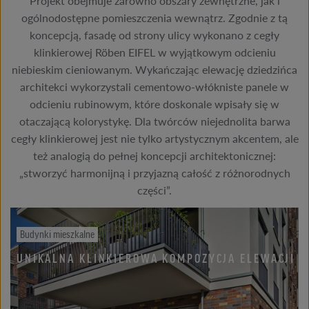
Projekt obejmuje zarówno obszary zewnętrzne, jak i
ogólnodostępne pomieszczenia wewnątrz. Zgodnie z tą
koncepcją, fasadę od strony ulicy wykonano z cegły
klinkierowej Röben EIFEL w wyjątkowym odcieniu
niebieskim cieniowanym. Wykańczając elewację dziedzińca
architekci wykorzystali cementowo-włókniste panele w
odcieniu rubinowym, które doskonale wpisały się w
otaczającą kolorystykę. Dla twórców niejednolita barwa
cegły klinkierowej jest nie tylko artystycznym akcentem, ale
też analogią do pełnej koncepcji architektonicznej:
„stworzyć harmonijną i przyjazną całość z różnorodnych
części”.
Budynki mieszkalne
UNIKALNA KLINKIEROWA KOMPOZYCJA ELEWACJI