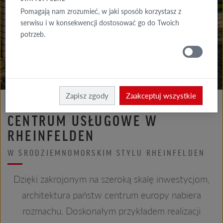
GALERIA
Pomagają nam zrozumieć, w jaki sposób korzystasz z
ELEWACJA
serwisu i w konsekwencji dostosować go do Twoich
potrzeb.
GALERIE
DACH
Röben
Realizacje
Zapisz zgody
Zaakceptuj wszystkie
CENTRUM USŁUGOWE W
RHEINFELDEN
W ŚRÓDZIEMNOMORSKIM STYLU RHEINFELDEN
Dzięki zakrojonym na szeroką skalę inwestycjom,
architektura państw centrum europy nabiera
rozmachu. Doskonałym przykładem realizacji