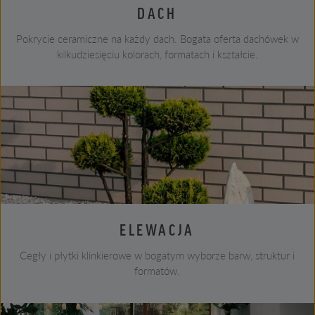
DACH
Pokrycie ceramiczne na każdy dach. Bogata oferta dachówek w
kilkudziesięciu kolorach, formatach i kształcie.
ELEWACJA
Cegły i płytki klinkierowe w bogatym wyborze barw, struktur i
formatów.