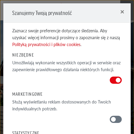
×
Szanujemy Twoją prywatność
Me
Zaznacz swoje preferencje dotyczące śledzenia. Aby
uzyskać więcej informacji prosimy o zapoznanie się z naszą
Polityką prywatności i plików cookies
.
NIEZBĘDNE
Umożliwiają wykonanie wszystkich operacji w serwisie oraz
REALIZACJE
zapewnienie prawidłowego działania niektórych funkcji.
WYSELEKCJONOWANE PRZYKŁADY NAJCIEKAWSZYCH REALIZACJI
ARCHITEKTONICZNYCH Z WYKORZYSTANIEM PRODUKTÓW RÖBEN
MARKETINGOWE
Służą wyświetlaniu reklam dostosowanych do Twoich
indywidualnych potrzeb.
GALERIA
WOKÓŁ DOMU
STATYSTYCZNE