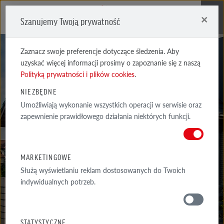
×
Szanujemy Twoją prywatność
Me
Zaznacz swoje preferencje dotyczące śledzenia. Aby
uzyskać więcej informacji prosimy o zapoznanie się z naszą
Polityką prywatności i plików cookies
.
NIEZBĘDNE
Umożliwiają wykonanie wszystkich operacji w serwisie oraz
REALIZACJE
zapewnienie prawidłowego działania niektórych funkcji.
WYSELEKCJONOWANE PRZYKŁADY NAJCIEKAWSZYCH REALIZACJI
ARCHITEKTONICZNYCH Z WYKORZYSTANIEM PRODUKTÓW RÖBEN
MARKETINGOWE
Służą wyświetlaniu reklam dostosowanych do Twoich
indywidualnych potrzeb.
GALERIA
WOKÓŁ DOMU
STATYSTYCZNE