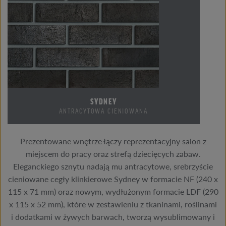
SYDNEY
ANTRACYTOWA CIENIOWANA
Prezentowane wnętrze łączy reprezentacyjny salon z
miejscem do pracy oraz strefą dziecięcych zabaw.
Eleganckiego sznytu nadają mu antracytowe, srebrzyście
cieniowane cegły klinkierowe Sydney w formacie NF (240 x
115 x 71 mm) oraz nowym, wydłużonym formacie LDF (290
x 115 x 52 mm), które w zestawieniu z tkaninami, roślinami
i dodatkami w żywych barwach, tworzą wysublimowany i