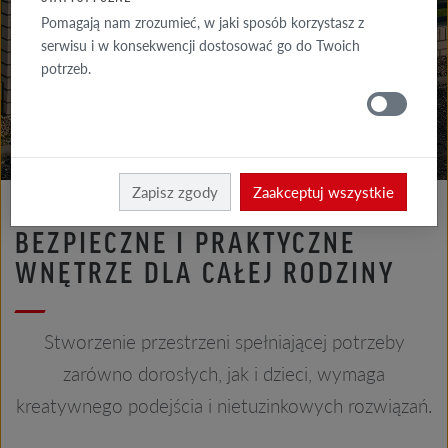
GALERIA
Pomagają nam zrozumieć, w jaki sposób korzystasz z
ELEWACJA
serwisu i w konsekwencji dostosować go do Twoich
potrzeb.
GALERIE
DACH
Röben
Realizacje
Zapisz zgody
Zaakceptuj wszystkie
BEZPIECZNE I PRAKTYCZNE
WNĘTRZE DLA CAŁEJ RODZINY
Stworzenie przestrzeni spełniającej potrzeby
zarówno dorosłych, jak i dzieci, wymaga
kreatywnego podejścia i nietuzinkowych rozwiązań.