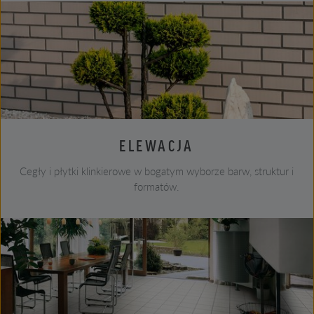
ELEWACJA
Cegły i płytki klinkierowe w bogatym wyborze barw, struktur i
formatów.