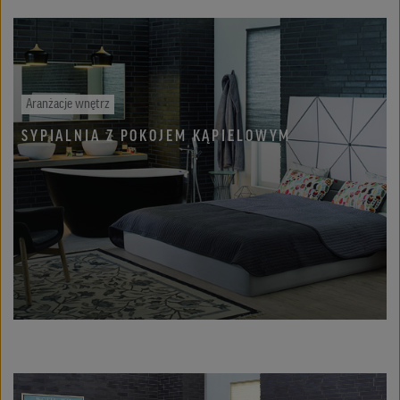
Aranżacje wnętrz
SYPIALNIA Z POKOJEM KĄPIELOWYM