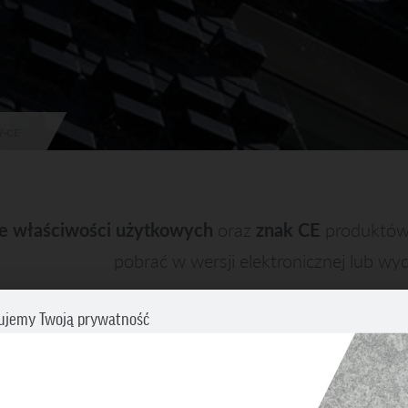
W-CE
je właściwości użytkowych
oraz
znak CE
produktów
pobrać w wersji elektronicznej lub w
ujemy Twoją prywatność
TYP PRODUKTU
DEKLARACJA
cz swoje preferencje dotyczące śledzenia. Aby uzyskać więcej informacji
my o zapoznanie się z naszą
Polityką prywatności i plików cookies
.