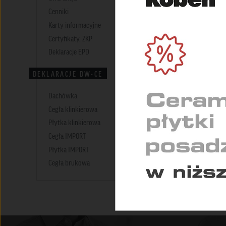
NIEZ
Cenniki
Umożl
Karty informacyjne
zapew
Certyfikaty, ZKP
Deklaracje EPD
MARK
Służą
DEKLARACJE DW-CE
indyw
Dachówka
STAT
Cegła klinkierowa
Pomag
Płytka klinkierowa
konse
Cegła IMPORT
Płytka IMPORT
Cegła brukowa