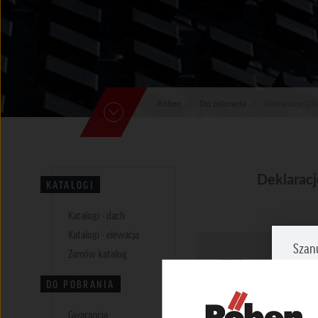
Röben
Do pobrania
Deklaracje D
Deklarac
KATALOGI
Katalogi - dach
Katalogi - elewacja
Szan
Zamów katalog
JĘZYK
DO POBRANIA
Zazna
prosi
Gwarancja