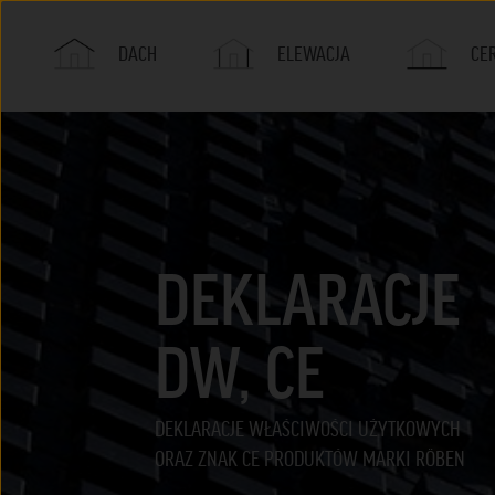
DACH
ELEWACJA
CE
PRODUKTY
PRODUKTY
PRODUKTY
DACHÓWKA
CEGŁY
PŁYTKI
CERAMIKA
ELEWACJA
NA DACH
BERGAMO
KLINKIEROWE
POSADZKOWE
I LICOWE
POSADZKOWA
DEKLARACJE
DACHÓWKA
CEGŁY
MILANO
KLINKIEROWE
DW, CE
SZARE I CZARNE
DEKLARACJE WŁAŚCIWOŚCI UŻYTKOWYCH
ORAZ ZNAK CE PRODUKTÓW MARKI RÖBEN