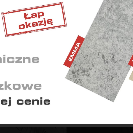
BĘDNE
iwiają wykonanie wszystkich operacji w serwisie oraz
Brak dokumentów spełniających powyższe kr
nienie prawidłowego działania niektórych funkcji.
ETINGOWE
 wyświetlaniu reklam dostosowanych do Twoich
idualnych potrzeb.
YSTYCZNE
ają nam zrozumieć, w jaki sposób korzystasz z serwisu i w
kwencji dostosować go do Twoich potrzeb.
Zapisz zgody
Zaakceptuj wszys