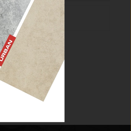
yteria.
tkie