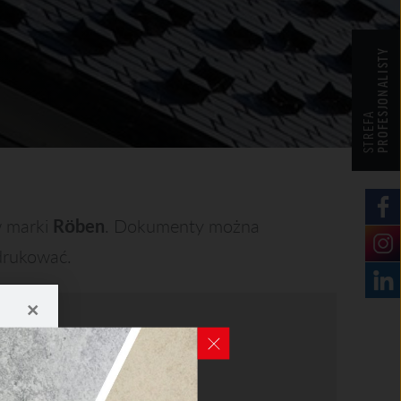
CENNIKI
PROFESJONALISTY
WARUNKI SPRZEDAŻY
CERTYFIKATY ZKP
STREFA
DEKLARACJE EPD
 marki
Rӧben
. Dokumenty można
ydrukować.
×