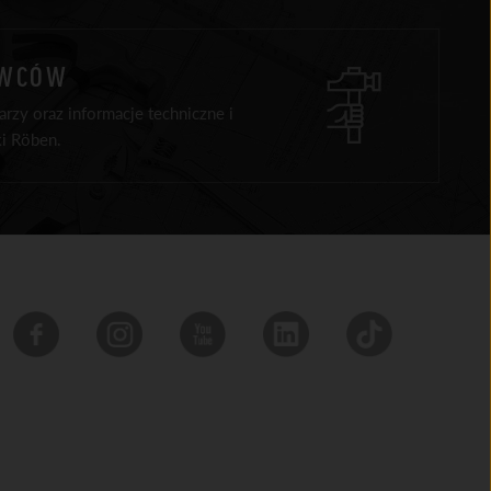
AWCÓW
rzy oraz informacje techniczne i
i Röben.