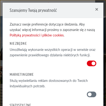
×
Szanujemy Twoją prywatność
Me
Zaznacz swoje preferencje dotyczące śledzenia. Aby
uzyskać więcej informacji prosimy o zapoznanie się z naszą
Polityką prywatności i plików cookies
.
NIEZBĘDNE
Umożliwiają wykonanie wszystkich operacji w serwisie oraz
REALIZACJE
zapewnienie prawidłowego działania niektórych funkcji.
WYSELEKCJONOWANE PRZYKŁADY NAJCIEKAWSZYCH REALIZACJI
ARCHITEKTONICZNYCH Z WYKORZYSTANIEM PRODUKTÓW RÖBEN
MARKETINGOWE
Służą wyświetlaniu reklam dostosowanych do Twoich
indywidualnych potrzeb.
GALERIA
WOKÓŁ DOMU
STATYSTYCZNE