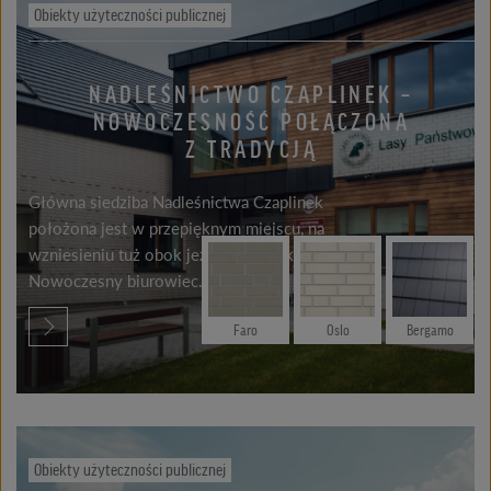
Obiekty użyteczności publicznej
NADLEŚNICTWO CZAPLINEK –
NOWOCZESNOŚĆ POŁĄCZONA
Z TRADYCJĄ
Główna siedziba Nadleśnictwa Czaplinek
położona jest w przepięknym miejscu, na
wzniesieniu tuż obok jeziora Drawskiego.
Nowoczesny biurowiec...
Faro
Oslo
Bergamo
Obiekty użyteczności publicznej