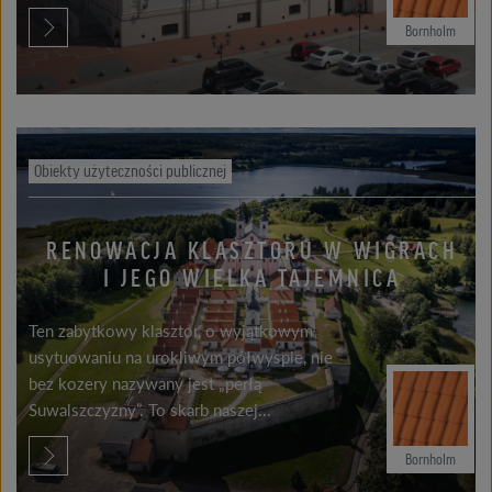
Bornholm
Obiekty użyteczności publicznej
RENOWACJA KLASZTORU W WIGRACH
I JEGO WIELKA TAJEMNICA
Ten zabytkowy klasztor, o wyjątkowym
usytuowaniu na urokliwym półwyspie, nie
bez kozery nazywany jest „perłą
Suwalszczyzny”. To skarb naszej...
Bornholm