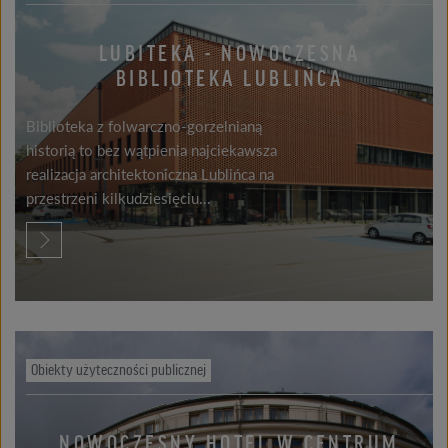
LUBITEKA - NOWOCZESNA
BIBLIOTEKA LUBLIŃCA
Biblioteka z folwarczno-gorzelnianą
historią to bez wątpienia najciekawsza
realizacja architektoniczna Lublińca na
przestrzeni kilkudziesięciu...
Obiekty użyteczności publicznej
NOWOCZESNY HOTEL W CENTRUM