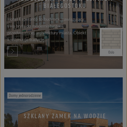
BIAŁEGOSTOKU
Hotel Esperanto to budynek, nawiązujący
swą bryłą do modernistycznej,
przedwojennej architektury miasta. Obiekt
kontynuuje tradycję...
Oslo
Domy jednorodzinne
SZKLANY ZAMEK NA WODZIE