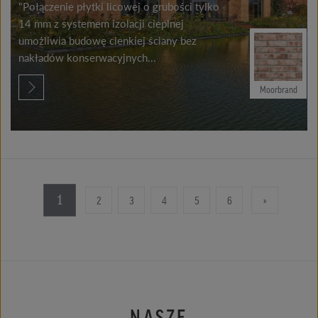
"Połączenie płytki licowej o grubości tylko
14 mm z systemem izolacji cieplnej
umożliwia budowę cienkiej ściany bez
nakładów konserwacyjnych...
Moorbrand
1
2
3
4
5
6
»
NASZE