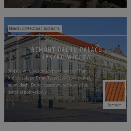
Obiekty użyteczności publicznej
REMONT DACHU PAŁACU
TYSZKIEWICZÓW
Stojący w reprezentacyjnym miejscu Traktu
Królewskiego Pałac Tyszkiewiczów zyskał
nowy dach. Dotychczasowy, wiekowy już
materiał pokryciowy...
Bornholm