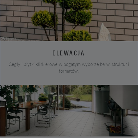
ELEWACJA
Cegły i płytki klinkierowe w bogatym wyborze barw, struktur i
formatów.