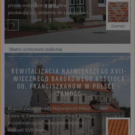
przede wszystkim z zakładów
produkujących elementy do samolotów i...
Greetsiel
Obiekty użyteczności publicznej
REWITALIZACJA NAJWIĘKSZEGO XVII-
WIECZNEGO BAROKOWEGO KOŚCIOŁA
OO. FRANCISZKANÓW W POLSCE –
ZAMOŚĆ
Kościół Zwiastowania Najświętszej Maryi
Panny w Zamościu odzyskuje blask jednej
z najokazalszych i najoryginalniejszych
budowli XVII wieku....