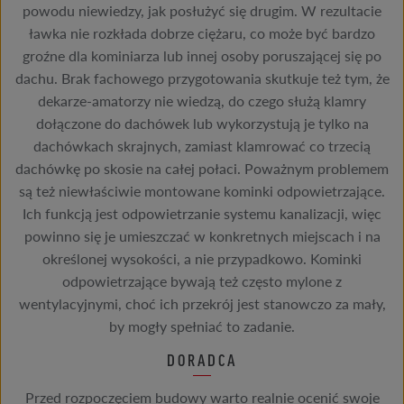
powodu niewiedzy, jak posłużyć się drugim. W rezultacie
ławka nie rozkłada dobrze ciężaru, co może być bardzo
groźne dla kominiarza lub innej osoby poruszającej się po
dachu. Brak fachowego przygotowania skutkuje też tym, że
dekarze-amatorzy nie wiedzą, do czego służą klamry
dołączone do dachówek lub wykorzystują je tylko na
dachówkach skrajnych, zamiast klamrować co trzecią
dachówkę po skosie na całej połaci. Poważnym problemem
są też niewłaściwie montowane kominki odpowietrzające.
Ich funkcją jest odpowietrzanie systemu kanalizacji, więc
powinno się je umieszczać w konkretnych miejscach i na
określonej wysokości, a nie przypadkowo. Kominki
odpowietrzające bywają też często mylone z
wentylacyjnymi, choć ich przekrój jest stanowczo za mały,
by mogły spełniać to zadanie.
DORADCA
Przed rozpoczęciem budowy warto realnie ocenić swoje