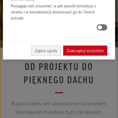
PORADY
Pomagają nam zrozumieć, w jaki sposób korzystasz z
ELEWACJA
serwisu i w konsekwencji dostosować go do Twoich
potrzeb.
PORADY
DACH
Porady dach
Porady architekta
Zapisz zgody
Zaakceptuj wszystkie
OD PROJEKTU DO
PIĘKNEGO DACHU
Budowa domu jest prawdziwym wyzwaniem.
Wymaga od inwestora dużo cierpliwości,