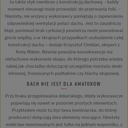
to także styk membran z konstrukcją dachową – każdy
moment nieuwagi może prowadzić do przerwania folii. –
Niestety, nie wszyscy wykonawcy pamiętają o zapewnieniu
odpowiedniej wentylacji połaci dachu. Jest to zasadniczy
błąd, ponieważ brak cyrkulacji powietrza może powodować
gnicie więźby, a w skrajnych przypadkach uszkodzenie całej
konstrukcji dachu – dodaje Krzysztof Omilian, ekspert z
firmy Röben. Równie poważne konsekwencje ma
niefachowe wykonanie okapu, do którego potrzeba wiedzy
takiej jak chociażby dotyczącej szczegółów montażu deski
klinowej, frezowanych podhaków czy blachy okapowej.
DACH NIE JEST DLA AMATORÓW
Przy braku przygotowania dekarskiego, błędy wykonawcze
pojawiają się nawet w pozornie prostych elementach.
Przykładem może tu być ława kominiarska, do której
producenci dołączają dwa elementy mocujące. Niestety
wiele ław montowanych jest tylko na jednym wsporniku, z