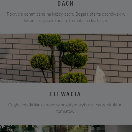
DACH
Pokrycie ceramiczne na każdy dach. Bogata oferta dachówek w
kilkudziesięciu kolorach, formatach i kształcie.
ELEWACJA
Cegły i płytki klinkierowe w bogatym wyborze barw, struktur i
formatów.