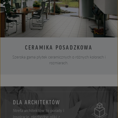
CERAMIKA POSADZKOWA
Szeroka gama płytek ceramicznych o różnych kolorach i
rozmiarach.
DLA ARCHITEKTÓW
Strefa architektów to porady i
inspiracje, niezbędne pliki z