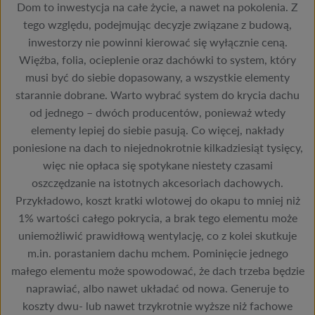
Dom to inwestycja na całe życie, a nawet na pokolenia. Z
tego względu, podejmując decyzje związane z budową,
inwestorzy nie powinni kierować się wyłącznie ceną.
Więźba, folia, ocieplenie oraz dachówki to system, który
musi być do siebie dopasowany, a wszystkie elementy
starannie dobrane. Warto wybrać system do krycia dachu
od jednego – dwóch producentów, ponieważ wtedy
elementy lepiej do siebie pasują. Co więcej, nakłady
poniesione na dach to niejednokrotnie kilkadziesiąt tysięcy,
więc nie opłaca się spotykane niestety czasami
oszczędzanie na istotnych akcesoriach dachowych.
Przykładowo, koszt kratki wlotowej do okapu to mniej niż
1% wartości całego pokrycia, a brak tego elementu może
uniemożliwić prawidłową wentylację, co z kolei skutkuje
m.in. porastaniem dachu mchem. Pominięcie jednego
małego elementu może spowodować, że dach trzeba będzie
naprawiać, albo nawet układać od nowa. Generuje to
koszty dwu- lub nawet trzykrotnie wyższe niż fachowe