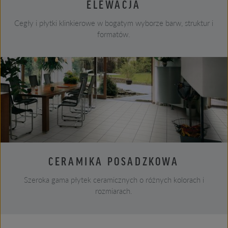
ELEWACJA
Cegły i płytki klinkierowe w bogatym wyborze barw, struktur i
formatów.
CERAMIKA POSADZKOWA
Szeroka gama płytek ceramicznych o różnych kolorach i
rozmiarach.