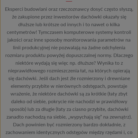
Eksperci budowlani oraz rzeczoznawcy dosyć często słyszą,
że zakupione przez inwestorów dachówki okazały się
dłuższe lub krótsze od innych i to nawet o kilka
centymetrów! Tymczasem komputerowe systemy kontroli
jakości oraz inne sposoby monitorowania parametrów na
linii produkcyjnej nie pozwalają na żadne odchylenia
rozmiaru produktu powyżej dopuszczalnej normy. Dlaczego
niektóre wydają się więc np. dłuższe? Wynika to z
nieprawidłowego rozmieszczenia łat, na których opierają
się dachówki. Jeśli dach jest źle rozmierzony i drewniane
elementy przybite w nierównych odstępach, powstaje
wrażenie, że niektóre dachówki są za krótkie (łaty zbyt
daleko od siebie, pokrycie nie nachodzi w prawidłowy
sposób) lub za długie (łaty za ciasno przybite, dachówki
zanadto nachodzą na siebie, „wypychają się” na zewnątrz).
Dach powinien być rozmierzony bardzo dokładnie, z
zachowaniem identycznych odstępów między rzędami i, co