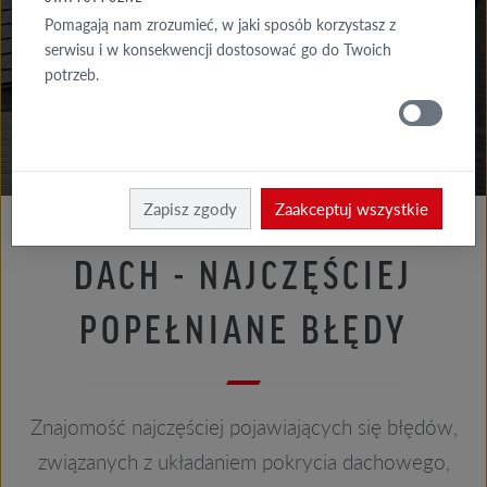
PORADY
Pomagają nam zrozumieć, w jaki sposób korzystasz z
ELEWACJA
serwisu i w konsekwencji dostosować go do Twoich
potrzeb.
PORADY
DACH
Porady dach
Porady dekarza
Zapisz zgody
Zaakceptuj wszystkie
DACH - NAJCZĘŚCIEJ
POPEŁNIANE BŁĘDY
Znajomość najczęściej pojawiających się błędów,
związanych z układaniem pokrycia dachowego,