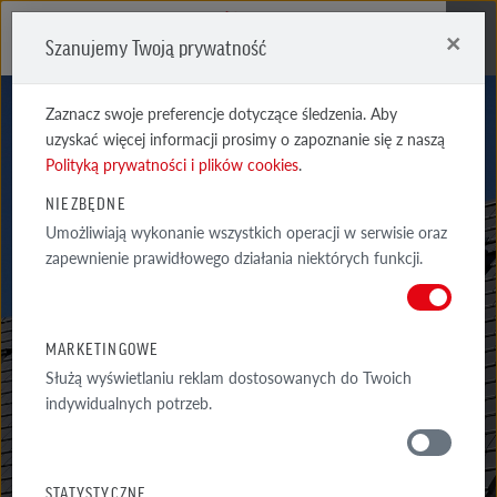
×
Szanujemy Twoją prywatność
Me
Zaznacz swoje preferencje dotyczące śledzenia. Aby
uzyskać więcej informacji prosimy o zapoznanie się z naszą
Polityką prywatności i plików cookies
.
PORADY
NIEZBĘDNE
Umożliwiają wykonanie wszystkich operacji w serwisie oraz
DEKARZA
zapewnienie prawidłowego działania niektórych funkcji.
KAŻDA BUDOWA TO WIELE PYTAŃ WYMAGAJĄCYCH ODPOWIEDZI.
DLATEGO ZEBRALIŚMY DLA CIEBIE PORADY DEKARZA ORAZ
MARKETINGOWE
ARCHITEKTA.
Służą wyświetlaniu reklam dostosowanych do Twoich
indywidualnych potrzeb.
PORADY
WOKÓŁ DOMU
STATYSTYCZNE