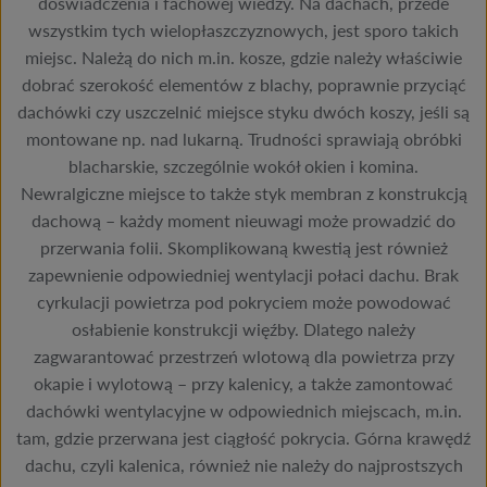
doświadczenia i fachowej wiedzy. Na dachach, przede
wszystkim tych wielopłaszczyznowych, jest sporo takich
miejsc. Należą do nich m.in. kosze, gdzie należy właściwie
dobrać szerokość elementów z blachy, poprawnie przyciąć
dachówki czy uszczelnić miejsce styku dwóch koszy, jeśli są
montowane np. nad lukarną. Trudności sprawiają obróbki
blacharskie, szczególnie wokół okien i komina.
Newralgiczne miejsce to także styk membran z konstrukcją
dachową – każdy moment nieuwagi może prowadzić do
przerwania folii. Skomplikowaną kwestią jest również
zapewnienie odpowiedniej wentylacji połaci dachu. Brak
cyrkulacji powietrza pod pokryciem może powodować
osłabienie konstrukcji więźby. Dlatego należy
zagwarantować przestrzeń wlotową dla powietrza przy
okapie i wylotową – przy kalenicy, a także zamontować
dachówki wentylacyjne w odpowiednich miejscach, m.in.
tam, gdzie przerwana jest ciągłość pokrycia. Górna krawędź
dachu, czyli kalenica, również nie należy do najprostszych