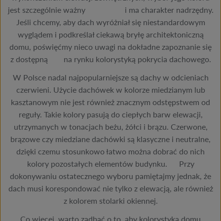
jest szczególnie ważny i ma charakter nadrzędny.
Jeśli chcemy, aby dach wyróżniał się niestandardowym
wyglądem i podkreślał ciekawą bryłę architektoniczną
domu, poświęćmy nieco uwagi na dokładne zapoznanie się
z dostępną na rynku kolorystyką pokrycia dachowego.
W Polsce nadal najpopularniejsze są dachy w odcieniach
czerwieni. Użycie dachówek w kolorze miedzianym lub
kasztanowym nie jest również znacznym odstępstwem od
reguły. Takie kolory pasują do ciepłych barw elewacji,
utrzymanych w tonacjach beżu, żółci i brązu. Czerwone,
brązowe czy miedziane dachówki są klasyczne i neutralne,
dzięki czemu stosunkowo łatwo można dobrać do nich
kolory pozostałych elementów budynku. Przy
dokonywaniu ostatecznego wyboru pamiętajmy jednak, że
dach musi korespondować nie tylko z elewacją, ale również
z kolorem stolarki okiennej.
Co więcej, warto zadbać o to, aby kolorystyka domu