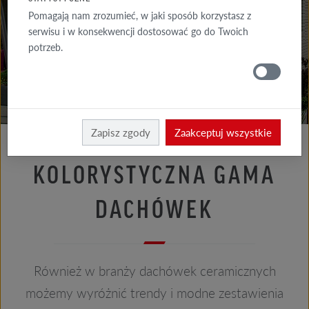
PORADY
Pomagają nam zrozumieć, w jaki sposób korzystasz z
ELEWACJA
serwisu i w konsekwencji dostosować go do Twoich
potrzeb.
PORADY
DACH
Porady dach
Porady architekta
Zapisz zgody
Zaakceptuj wszystkie
KOLORYSTYCZNA GAMA
DACHÓWEK
Również w branży dachówek ceramicznych
możemy wyróżnić trendy i modne zestawienia