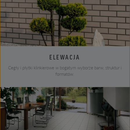
ELEWACJA
Cegły i płytki klinkierowe w bogatym wyborze barw, struktur i
formatów.