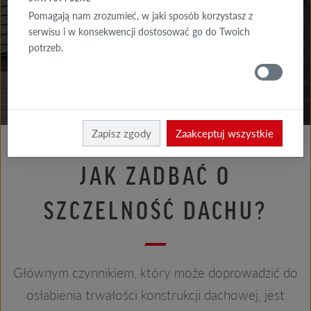
PORADY
Pomagają nam zrozumieć, w jaki sposób korzystasz z
ELEWACJA
serwisu i w konsekwencji dostosować go do Twoich
potrzeb.
PORADY
DACH
Porady dach
Porady dekarza
Zapisz zgody
Zaakceptuj wszystkie
JAK ZADBAĆ O
SZCZELNOŚĆ DACHU?
Głównym czynnikiem, który może doprowadzić do
osłabienia trwałości konstrukcji dachowej, jest