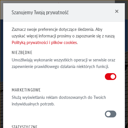
×
Szanujemy Twoją prywatność
Me
Zaznacz swoje preferencje dotyczące śledzenia. Aby
uzyskać więcej informacji prosimy o zapoznanie się z naszą
Polityką prywatności i plików cookies
.
PORADY
NIEZBĘDNE
Umożliwiają wykonanie wszystkich operacji w serwisie oraz
DEKARZA
zapewnienie prawidłowego działania niektórych funkcji.
KAŻDA BUDOWA TO WIELE PYTAŃ WYMAGAJĄCYCH ODPOWIEDZI.
DLATEGO ZEBRALIŚMY DLA CIEBIE PORADY DEKARZA ORAZ
MARKETINGOWE
ARCHITEKTA.
Służą wyświetlaniu reklam dostosowanych do Twoich
indywidualnych potrzeb.
PORADY
WOKÓŁ DOMU
STATYSTYCZNE