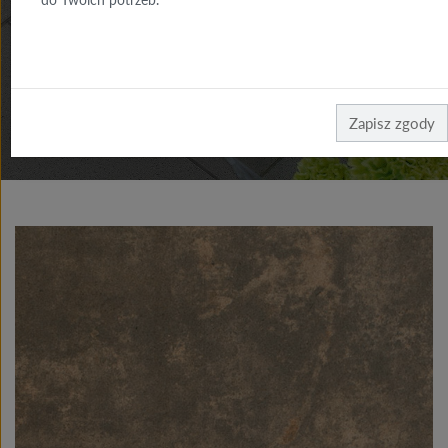
DO POBRANIA
GDZIE
KUPIĆ
Zapisz zgody
Produkty ceramika posadzkowa
Płytki posadzkowe