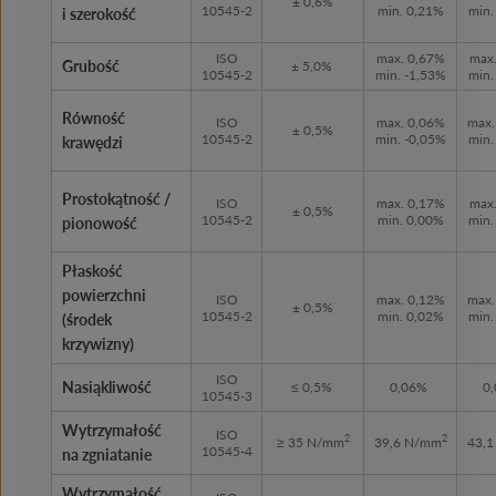
± 0,6%
10545-2
min. 0,21%
min.
i szerokość
ISO
max. 0,67%
max
Grubość
± 5,0%
10545-2
min. -1,53%
min.
Równość
ISO
max. 0,06%
max.
± 0,5%
10545-2
min. -0,05%
min.
krawędzi
Prostokątność /
ISO
max. 0,17%
max
± 0,5%
10545-2
min. 0,00%
min.
pionowość
Płaskość
powierzchni
ISO
max. 0,12%
max.
± 0,5%
10545-2
min. 0,02%
min.
(środek
krzywizny)
ISO
Nasiąkliwość
≤ 0,5%
0,06%
0
10545-3
Wytrzymałość
ISO
2
2
≥ 35 N/mm
39,6 N/mm
43,
10545-4
na zgniatanie
Wytrzymałość