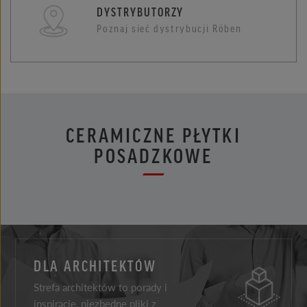
DYSTRYBUTORZY
Poznaj sieć dystrybucji Röben
CERAMICZNE PŁYTKI
POSADZKOWE
DLA ARCHITEKTÓW
Strefa architektów to porady i
inspiracje, niezbędne pliki z