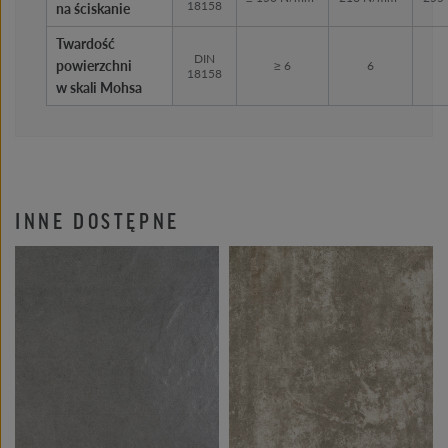
18158
na ściskanie
Twardość
DIN
powierzchni
≥ 6
6
18158
w skali Mohsa
INNE DOSTĘPNE