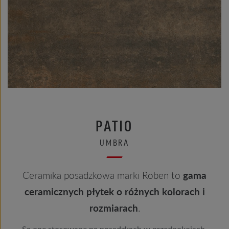
PATIO
UMBRA
Ceramika posadzkowa marki Röben to
gama
ceramicznych płytek o różnych kolorach i
rozmiarach
.
Są one stosowane na posadzkach w przedpokojach,