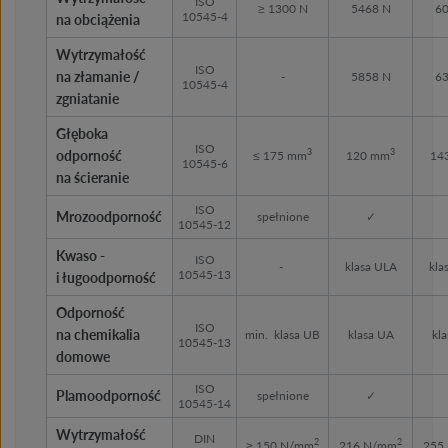
ISO
≥ 1300 N
5468 N
60
10545-4
na obciążenia
Wytrzymałość
ISO
na złamanie /
-
5858 N
63
10545-4
zgniatanie
Głęboka
ISO
3
3
odporność
≤ 175 mm
120 mm
14
10545-6
na ścieranie
ISO
Mrozoodporność
spełnione
✓
10545-12
Kwaso -
ISO
-
klasa ULA
kla
10545-13
i ługoodporność
Odporność
ISO
na chemikalia
min. klasa UB
klasa UA
kl
10545-13
domowe
ISO
Plamoodporność
spełnione
✓
10545-14
Wytrzymałość
DIN
2
2
≥ 150 N/mm
216 N/mm
255