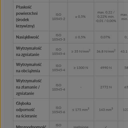
Płaskość
max. 0,22 /
powierzchni
ISO
max.
± 0,5%
0,22% min.
10545-2
min
(środek
-0,01 / 0,00%
krzywizny)
ISO
Nasiąkliwość
≤ 0,5%
0,07%
0
10545-3
Wytrzymałość
ISO
2
2
≥ 35 N/mm
36,8 N/mm
43,
10545-4
na zgniatanie
Wytrzymałość
ISO
≥ 1300 N
4990 N
58
10545-4
na obciążenia
Wytrzymałość
ISO
na złamanie /
-
2772 N
65
10545-4
zgniatanie
Głęboka
ISO
3
3
odporność
≤ 175 mm
143 mm
12
10545-6
na ścieranie
ISO
Mrozoodporność
spełnione
✓