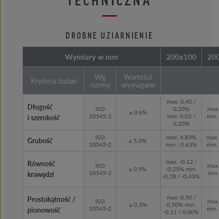
DROBNE UZIARNIENIE
Wymiary w mm
200x100
20
Wg
Wartości
Kryteria badań
normy
wymagane
max. 0,40 /
Długość
ISO
0,20%
max
± 0,6%
10545-2
min. 0,03 /
min.
i szerokość
0,20%
ISO
max. 4,83%
max.
Grubość
± 5,0%
10545-2
min. -3,63%
min.
max. -0,12 /
Równość
ISO
max
± 0,5%
-0,25% min.
10545-2
min
krawędzi
-0,28 / -0,43%
max. 0,50 /
Prostokątność /
ISO
max
± 0,5%
0,50% min.
10545-2
min.
pionowość
-0,11 / 0,00%