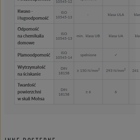
10545-12
Kwaso -
ISO
-
klasa ULA
kla
10545-13
i ługoodporność
Odporność
ISO
na chemikalia
min. klasa UB
klasa UA
kl
10545-13
domowe
ISO
Plamoodporność
spelnione
✓
10545-14
Wytrzymałość
DIN
2
2
≥ 150 N/mm
293 N/mm
241
18158
na ściskanie
Twardość
DIN
powierzchni
≥ 6
6
18158
w skali Mohsa
INNE DOSTĘPNE