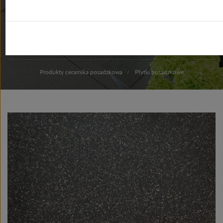
DO POBRANIA
GDZIE
KUPIĆ
Produkty ceramika posadzkowa
Płytki posadzkowe