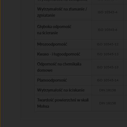
Wytrzymałość na złamanie /
ISO 10545-4
zgniatanie
Głęboka odporność
ISO 10545-6
na ścieranie
Mrozoodporność
ISO 10545-12
Kwaso - i ługoodporność
ISO 10545-13
Odporność na chemikalia
ISO 10545-13
domowe
Plamoodporność
ISO 10545-14
Wytrzymałość na ściskanie
DIN 18158
Twardość powierzchni w skali
DIN 18158
Mohsa