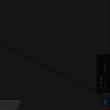
PROFESJONALISTY
STREFA
rnienie