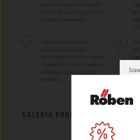
ogień, ale także nie wchłania
naj
brudu, jest odporna na ścieranie
gli
i łatwa w konserwacji.
wyp
10
Odporność na ścieranie –
Kam
nawet po wielu latach
VI
użytkowania nie widać żadnych
og
śladów otarć. Jest to możliwe
Szan
dzięki specjalnej metodzie
produkcji.
Zazna
prosi
NIEZ
GALERIA PRODUKTU
Umożl
zapew
MARK