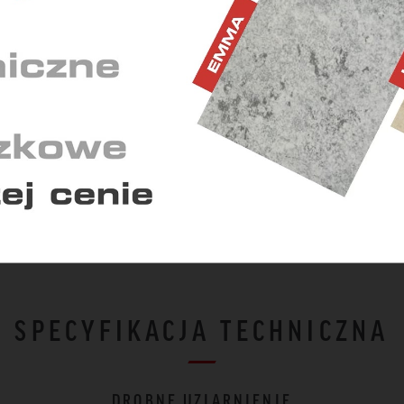
20 x 10 cm / 15 mm
 wyświetlaniu reklam dostosowanych do Twoich
idualnych potrzeb.
20 x 20 cm / 15 mm
30 x 30 cm / 15 mm
YSTYCZNE
40 x 20 cm / 15 mm
ają nam zrozumieć, w jaki sposób korzystasz z serwisu i w
kwencji dostosować go do Twoich potrzeb.
40 x 40 cm / 15 mm
60 x 20 cm / 15 mm
60 x 30 cm / 15 mm
Zapisz zgody
Zaakceptuj wszys
SPECYFIKACJA TECHNICZNA
DROBNE UZIARNIENIE