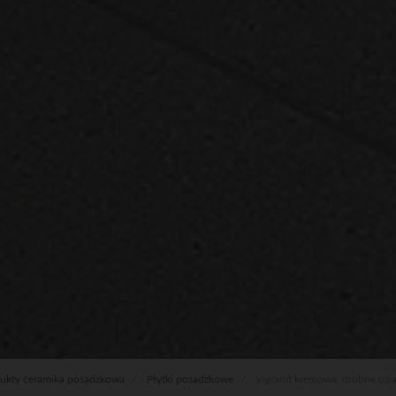
ukty ceramika posadzkowa
Płytki posadzkowe
Vigranit kremowa, drobne uzia