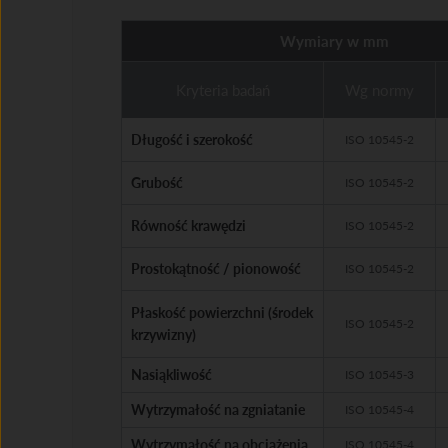
Wymiary w mm
Kryteria badań
Wg normy
Długość i szerokość
ISO 10545-2
Grubość
ISO 10545-2
Równość krawędzi
ISO 10545-2
Prostokątność / pionowość
ISO 10545-2
Płaskość powierzchni (środek
ISO 10545-2
krzywizny)
Nasiąkliwość
ISO 10545-3
Wytrzymałość na zgniatanie
ISO 10545-4
Wytrzymałość na obciążenia
ISO 10545-4