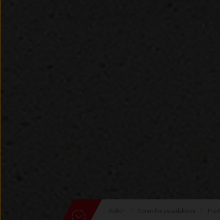
Röben
Ceramika posadzkowa
Prod