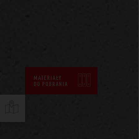
CENNIKI
WARUNKI SPRZEDAŻY
CERTYFIKATY ZKP
DEKLARACJE EPD
MATERIAŁY
DO POBRANIA