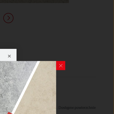
×
NE
Dostępne powierzchnie