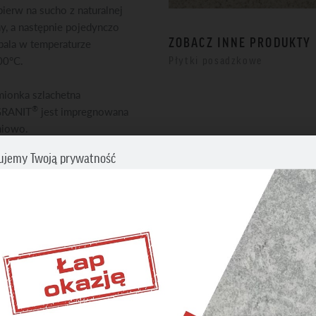
pierw na sucho z naturalnej
ny, a następnie pojedynczo
ZOBACZ INNE PRODUKTY
ala w temperaturze
00°C.
Płytki posadzkowe
ionka szlachetna
®
GRANIT
jest impregnowana
niowo.
ujemy Twoją prywatność
cz swoje preferencje dotyczące śledzenia. Aby uzyskać więcej informacji
my o zapoznanie się z naszą
Polityką prywatności i plików cookies
.
BĘDNE
DANE TECHNICZ
iwiają wykonanie wszystkich operacji w serwisie oraz
nienie prawidłowego działania niektórych funkcji.
Dostępne formaty
ETINGOWE