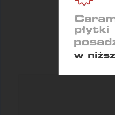
Służą
indyw
STAT
Pomag
konse