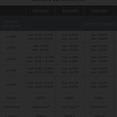
200x100
200x200
300x300
Wartości
wartości osiągnięte
wymagane
max. 0,40 / 0,20%
max. 0,02%
max. 0,04%
± 0,6%
min. 0,03 / 0,20%
min. -0,12%
min. -0,06%
max. 4,83%
max. -0,32%
max. 2,33%
± 5,0%
min. -3,63%
min. -3,12%
min. -2,15%
max. -0,12 / -0,25%
max. 0,13%
max. 0,05%
± 0,5%
min. -0,28 / -0,43%
min. 0,00%
min. -0,10%
max. 0,50 / 0,50%
max. 0,25%
max. 0,26%
± 0,5%
min. -0,11 / 0,00%
min. -0,17%
min. -0,07%
max. 0,22 / 0,22%
max. 0,15 %
max. 0,15%
± 0,5%
min. -0,01 / 0,00%
min. 0,07%
min. -0,02%
≤ 0,5%
0,07%
0,20%
0,06%
2
2
2
2
≥ 35 N/mm
36,8 N/mm
43,1 N/mm
37,0 N/mm
≥ 1300 N
4990 N
5870 N
5407 N