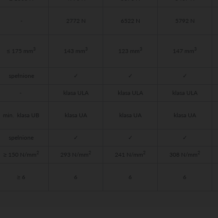
-
2772 N
6522 N
5792 N
3
3
3
3
≤ 175 mm
143 mm
123 mm
147 mm
spełnione
✓
✓
✓
-
klasa ULA
klasa ULA
klasa ULA
min. klasa UB
klasa UA
klasa UA
klasa UA
spelnione
✓
✓
✓
2
2
2
2
≥ 150 N/mm
293 N/mm
241 N/mm
308 N/mm
≥ 6
6
6
6