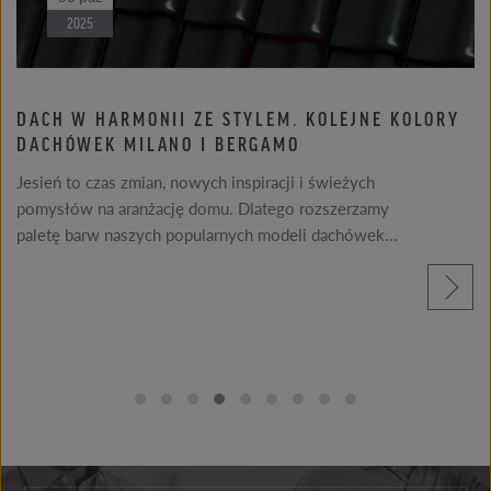
2025
STYLEM. KOLEJNE KOLORY
RÖBEN SPONSOREM K
BERGAMO
CEGLANEJ DLA STUDE
 inspiracji i świeżych
Związek Pracodawców Cera
. Dlatego rozszerzamy
merytorycznym wsparciu S
nych modeli dachówek...
Polskich, zaprasza studen
architektonicznych...
czytaj więcej