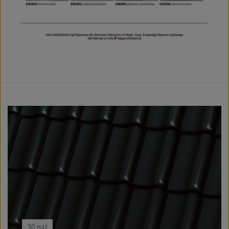
15
kwi