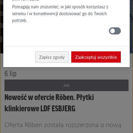
Z NAMI
Pomagają nam zrozumieć, w jaki sposób korzystasz z
serwisu i w konsekwencji dostosować go do Twoich
AKTUALNOŚCI
potrzeb.
RÖBEN
Röben
O firmie
Zapisz zgody
Zaakceptuj wszystkie
6
lip
2026
Nowość w ofercie Röben. Płytki
klinkierowe LDF ESBJERG
Oferta Röben została rozszerzona o nową