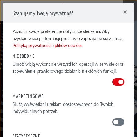
×
Szanujemy Twoją prywatność
Me
Zaznacz swoje preferencje dotyczące śledzenia. Aby
uzyskać więcej informacji prosimy o zapoznanie się z naszą
Polityką prywatności i plików cookies
.
NIEZBĘDNE
Umożliwiają wykonanie wszystkich operacji w serwisie oraz
AKTUALNOŚCI
zapewnienie prawidłowego działania niektórych funkcji.
NAJNOWSZE INFORMACJE NA TEMAT PRODUKTÓW, AKTUALNYCH
PROMOCJI I WYDARZEŃ RÖBEN
MARKETINGOWE
Służą wyświetlaniu reklam dostosowanych do Twoich
indywidualnych potrzeb.
SKONTAKTUJ SIĘ
STATYSTYCZNE