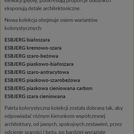
elewacji głębię, podkreślają proporcje budynku i
eksponują detale architektoniczne.
Nowa kolekcja obejmuje osiem wariantów
kolorystycznych:
ESBJERG białoszara
ESBJERG kremowo-szara
ESBJERG szaro-beżowa
ESBJERG piaskowo-białoszara
ESBJERG szaro-antracytowa
ESBJERG piaskowo-szarobeżowa
ESBJERG piaskowa cieniowana carbon
ESBJERG szara cieniowana
Paleta kolorystyczna kolekcji została dobrana tak, aby
odpowiadać różnym kierunkom współczesnej
architektury, od jasnych, spokojnych zestawień, przez
odcienie szarości i beżu, po bardziej wyraziste