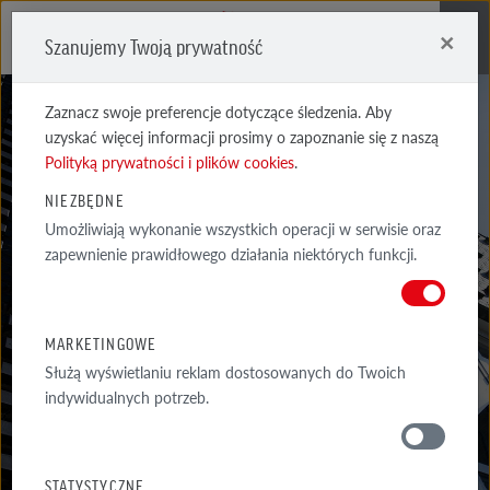
×
Szanujemy Twoją prywatność
Me
Zaznacz swoje preferencje dotyczące śledzenia. Aby
uzyskać więcej informacji prosimy o zapoznanie się z naszą
Polityką prywatności i plików cookies
.
NIEZBĘDNE
Umożliwiają wykonanie wszystkich operacji w serwisie oraz
AKTUALNOŚCI
zapewnienie prawidłowego działania niektórych funkcji.
NAJNOWSZE INFORMACJE NA TEMAT PRODUKTÓW, AKTUALNYCH
PROMOCJI I WYDARZEŃ RÖBEN
MARKETINGOWE
Służą wyświetlaniu reklam dostosowanych do Twoich
indywidualnych potrzeb.
SKONTAKTUJ SIĘ
STATYSTYCZNE