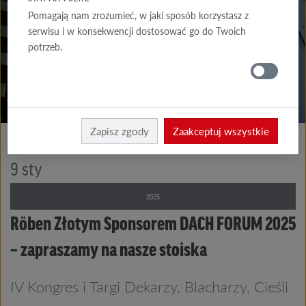
Z NAMI
Pomagają nam zrozumieć, w jaki sposób korzystasz z
serwisu i w konsekwencji dostosować go do Twoich
AKTUALNOŚCI
potrzeb.
RÖBEN
Röben
O firmie
Zapisz zgody
Zaakceptuj wszystkie
9
sty
2025
Röben Złotym Sponsorem DACH FORUM 2025
– zapraszamy na nasze stoiska
IV Kongres i Targi Dekarzy, Blacharzy, Cieśli