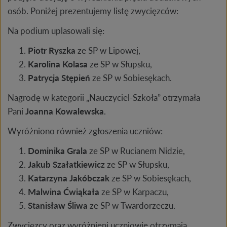
osób. Poniżej prezentujemy listę zwycięzców:
Na podium uplasowali się:
Piotr Ryszka
ze SP w Lipowej,
Karolina Kolasa
ze SP w Słupsku,
Patrycja Stępień
ze SP w Sobiesękach.
Nagrodę w kategorii „Nauczyciel-Szkoła” otrzymała
Pani
Joanna Kowalewska
.
Wyróżniono również zgłoszenia uczniów:
Dominika Grala
ze SP w Rucianem Nidzie,
Jakub Szałatkiewicz
ze SP w Słupsku,
Katarzyna Jakóbczak
ze SP w Sobiesękach,
Malwina Ćwiąkała
ze SP w Karpaczu,
Stanisław Śliwa
ze SP w Twardorzeczu.
Zwycięzcy oraz wyróżnieni uczniowie otrzymają