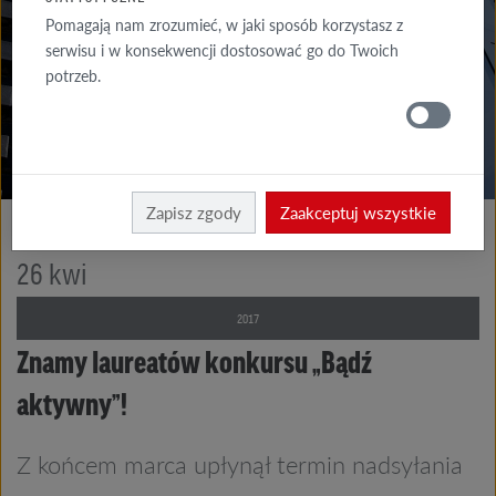
Z NAMI
Pomagają nam zrozumieć, w jaki sposób korzystasz z
serwisu i w konsekwencji dostosować go do Twoich
AKTUALNOŚCI
potrzeb.
RÖBEN
Röben
O firmie
Zapisz zgody
Zaakceptuj wszystkie
26
kwi
2017
Znamy laureatów konkursu „Bądź
aktywny”!
Z końcem marca upłynął termin nadsyłania