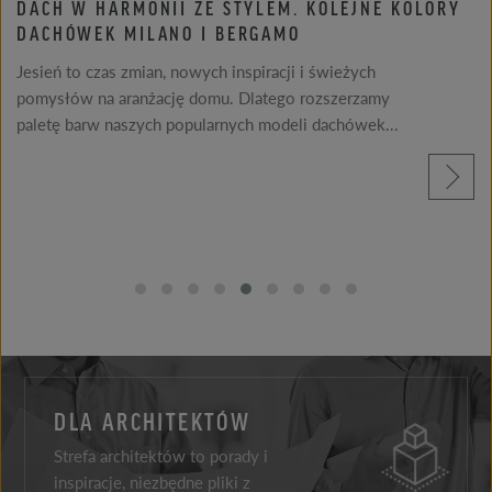
RÖBEN SPONSOREM KONKURSU ARCHITEKTURY
CEGLANEJ DLA STUDENTÓW – VIII EDYCJA
Związek Pracodawców Ceramiki Budowlanej, przy
merytorycznym wsparciu Stowarzyszenia Architektów
Polskich, zaprasza studentów kierunków
architektonicznych...
czytaj więcej
DLA ARCHITEKTÓW
Strefa architektów to porady i
inspiracje, niezbędne pliki z