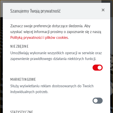
×
Szanujemy Twoją prywatność
Me
Zaznacz swoje preferencje dotyczące śledzenia. Aby
uzyskać więcej informacji prosimy o zapoznanie się z naszą
Polityką prywatności i plików cookies
.
NIEZBĘDNE
Umożliwiają wykonanie wszystkich operacji w serwisie oraz
AKTUALNOŚCI
zapewnienie prawidłowego działania niektórych funkcji.
NAJNOWSZE INFORMACJE NA TEMAT PRODUKTÓW, AKTUALNYCH
PROMOCJI I WYDARZEŃ RÖBEN
MARKETINGOWE
Służą wyświetlaniu reklam dostosowanych do Twoich
indywidualnych potrzeb.
SKONTAKTUJ SIĘ
STATYSTYCZNE