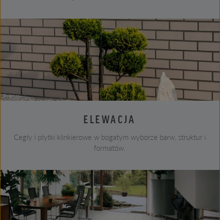
ELEWACJA
Cegły i płytki klinkierowe w bogatym wyborze barw, struktur i
formatów.