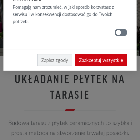
PORADY
Pomagają nam zrozumieć, w jaki sposób korzystasz z
ELEWACJA
serwisu i w konsekwencji dostosować go do Twoich
potrzeb.
PORADY
DACH
Porady płytki
Płytki
Zapisz zgody
Zaakceptuj wszystkie
UKŁADANIE PŁYTEK NA
TARASIE
Budowa tarasu z płytek ceramicznych to szybka i
prosta metoda na stworzenie trwałej posadzki.