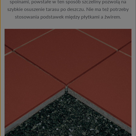
spoinami, powstałe w ten sposób szczeliny pozwolą na
szybkie osuszenie tarasu po deszczu. Nie ma też potrzeby
stosowania podstawek między płytkami a żwirem.