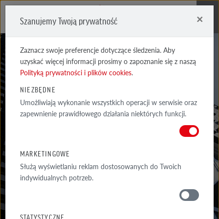
×
Szanujemy Twoją prywatność
Me
Zaznacz swoje preferencje dotyczące śledzenia. Aby
uzyskać więcej informacji prosimy o zapoznanie się z naszą
Polityką prywatności i plików cookies
.
CENNIK
NIEZBĘDNE
DACHÓWEK I AKCESORIÓW
Umożliwiają wykonanie wszystkich operacji w serwisie oraz
zapewnienie prawidłowego działania niektórych funkcji.
DACHOWYCH
CENNIKI PEŁNEJ OFERTY PRODUKTÓW MARKI RÖBEN, W TYM
MARKETINGOWE
SYSTEMÓW DACHOWYCH, CEGIEŁ I PŁYTEK KLINKIEROWYCH
Służą wyświetlaniu reklam dostosowanych do Twoich
PRODUKCJI...
indywidualnych potrzeb.
MATERIAŁY
STATYSTYCZNE