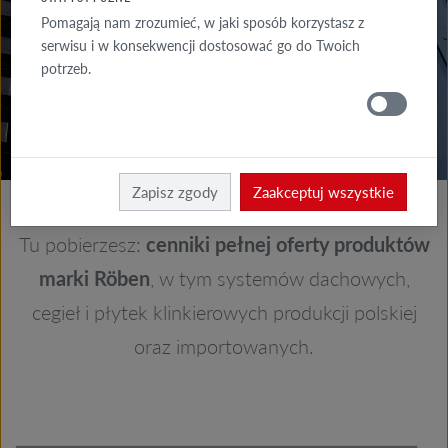
DO POBRANIA
Pomagają nam zrozumieć, w jaki sposób korzystasz z
serwisu i w konsekwencji dostosować go do Twoich
GDZIE
potrzeb.
KUPIĆ
Dla architektów
Do pobrania
Zapisz zgody
Zaakceptuj wszystkie
Tu pobierzesz:
cenniki pełnej oferty produktów
marki Röben
, w tym systemów dachowych,
cegieł i płytek klinkierowych produkcji polskiej
oraz importowanych.