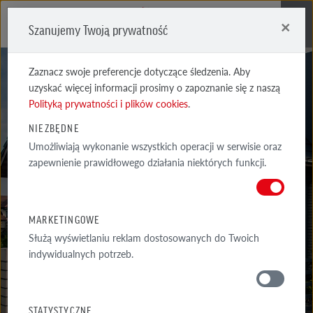
×
Szanujemy Twoją prywatność
Me
Zaznacz swoje preferencje dotyczące śledzenia. Aby
uzyskać więcej informacji prosimy o zapoznanie się z naszą
Polityką prywatności i plików cookies
.
NIEZBĘDNE
Umożliwiają wykonanie wszystkich operacji w serwisie oraz
REALIZACJE
zapewnienie prawidłowego działania niektórych funkcji.
WYSELEKCJONOWANE PRZYKŁADY NAJCIEKAWSZYCH REALIZACJI
ARCHITEKTONICZNYCH Z WYKORZYSTANIEM PRODUKTÓW RÖBEN
MARKETINGOWE
Służą wyświetlaniu reklam dostosowanych do Twoich
indywidualnych potrzeb.
GALERIA
WOKÓŁ DOMU
STATYSTYCZNE