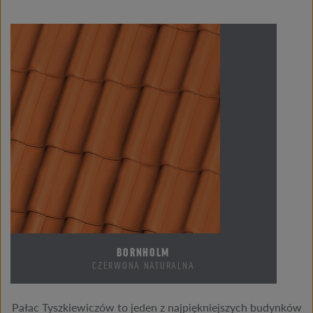
BORNHOLM
CZERWONA NATURALNA
Pałac Tyszkiewiczów to jeden z najpiękniejszych budynków