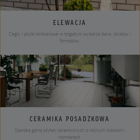
ELEWACJA
Cegły i płytki klinkierowe w bogatym wyborze barw, struktur i
formatów.
CERAMIKA POSADZKOWA
Szeroka gama płytek ceramicznych o różnych kolorach i
rozmiarach.