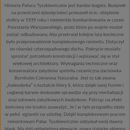
Historia Pałacu Tyszkiewiczów jest bardzo bogata. Budynek
na przestrzeni dziesięcioleci przeszedł m.in. oblężenie
stolicy w 1939 roku i niemieckie bombardowania w czasie
Powstania Warszawskiego, przez które po wojnie musiał
zostać odbudowany. Aby przetrwał kolejne lata konieczne
było przeprowadzenie kompleksowego remontu. Dotyczył
on również czterospadowego dachu. Pokrycie musiało
sprostać potrzebom konstrukcji i wpisywać się w styl
wiekowej architektury. Wymagania techniczne oraz
konserwatora zabytków spełniła ceramiczna dachówka
Bornholm Czerwona Naturalna. Jest to tak zwana
„holenderka” o kształcie litery S, która dzięki swej formie i
ceglanej barwie doskonale sprawdza się przy rewitalizacji
oraz odnowie zabytkowych budynków. Patrząc na efekt
końcowy nie trudno zauważyć, że i w tym przypadku zdała
w pełni egzamin na szóstkę. Dzięki kompleksowym pracom
remontowym Pałac Tyszkiewiczów odzyskał swój dawny
blask. Ma dziś odświeżoną elewację, nową stolarkę okienną