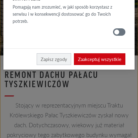
GALERIA
Pomagają nam zrozumieć, w jaki sposób korzystasz z
ELEWACJA
serwisu i w konsekwencji dostosować go do Twoich
potrzeb.
GALERIE
DACH
Röben
Realizacje
Zapisz zgody
Zaakceptuj wszystkie
REMONT DACHU PAŁACU
TYSZKIEWICZÓW
Stojący w reprezentacyjnym miejscu Traktu
Królewskiego Pałac Tyszkiewiczów zyskał nowy
dach. Dotychczasowy, wiekowy już materiał
pokryciowy tego zabytkowego budynku wymagał