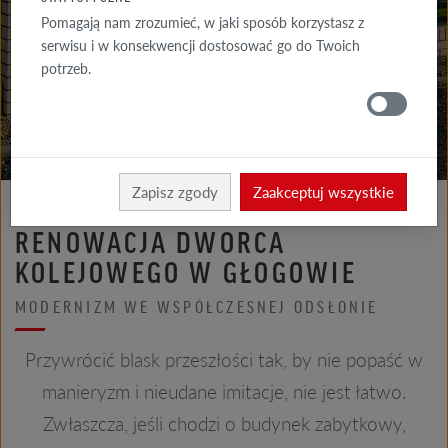
GALERIA
Pomagają nam zrozumieć, w jaki sposób korzystasz z
ELEWACJA
serwisu i w konsekwencji dostosować go do Twoich
potrzeb.
GALERIE
DACH
Röben
Realizacje
Zapisz zgody
Zaakceptuj wszystkie
RENOWACJA DWORCA
KOLEJOWEGO W GŁOGOWIE
MODERNIZM WE WSPÓŁCZESNEJ ODSŁONIE
Przywrócić blask przeszłości tak, by nie popaść w
manieryzm i nieudane imitacje, nie jest łatwo.
Zwłaszcza, jeśli chodzi o budynek zabytkowy,