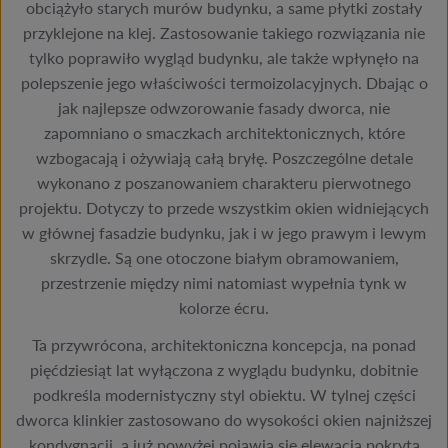
obciążyło starych murów budynku, a same płytki zostały
przyklejone na klej. Zastosowanie takiego rozwiązania nie
tylko poprawiło wygląd budynku, ale także wpłynęło na
polepszenie jego właściwości termoizolacyjnych. Dbając o
jak najlepsze odwzorowanie fasady dworca, nie
zapomniano o smaczkach architektonicznych, które
wzbogacają i ożywiają całą bryłę. Poszczególne detale
wykonano z poszanowaniem charakteru pierwotnego
projektu. Dotyczy to przede wszystkim okien widniejących
w głównej fasadzie budynku, jak i w jego prawym i lewym
skrzydle. Są one otoczone białym obramowaniem,
przestrzenie między nimi natomiast wypełnia tynk w
kolorze écru.
Ta przywrócona, architektoniczna koncepcja, na ponad
pięćdziesiąt lat wyłączona z wyglądu budynku, dobitnie
podkreśla modernistyczny styl obiektu. W tylnej części
dworca klinkier zastosowano do wysokości okien najniższej
kondygnacji, a już powyżej pojawia się elewacja pokryta