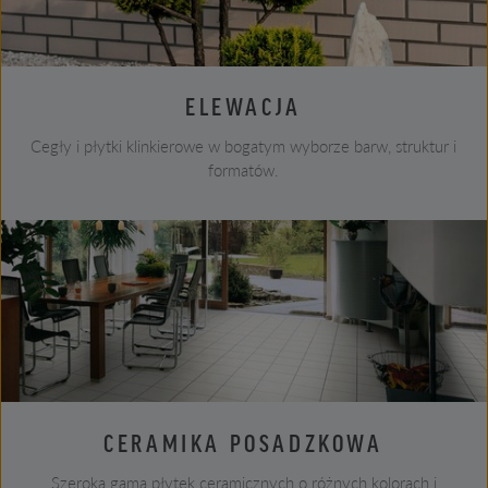
ELEWACJA
Cegły i płytki klinkierowe w bogatym wyborze barw, struktur i
formatów.
CERAMIKA POSADZKOWA
Szeroka gama płytek ceramicznych o różnych kolorach i