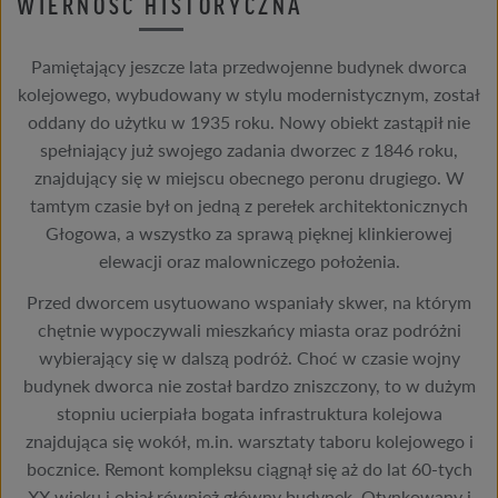
WIERNOŚĆ HISTORYCZNA
Pamiętający jeszcze lata przedwojenne budynek dworca
kolejowego, wybudowany w stylu modernistycznym, został
oddany do użytku w 1935 roku. Nowy obiekt zastąpił nie
spełniający już swojego zadania dworzec z 1846 roku,
znajdujący się w miejscu obecnego peronu drugiego. W
tamtym czasie był on jedną z perełek architektonicznych
Głogowa, a wszystko za sprawą pięknej klinkierowej
elewacji oraz malowniczego położenia.
Przed dworcem usytuowano wspaniały skwer, na którym
chętnie wypoczywali mieszkańcy miasta oraz podróżni
wybierający się w dalszą podróż. Choć w czasie wojny
budynek dworca nie został bardzo zniszczony, to w dużym
stopniu ucierpiała bogata infrastruktura kolejowa
znajdująca się wokół, m.in. warsztaty taboru kolejowego i
bocznice. Remont kompleksu ciągnął się aż do lat 60-tych
XX wieku i objął również główny budynek. Otynkowany i