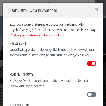
×
Szanujemy Twoją prywatność
Me
Zaznacz swoje preferencje dotyczące śledzenia. Aby
uzyskać więcej informacji prosimy o zapoznanie się z naszą
Polityką prywatności i plików cookies
.
NIEZBĘDNE
Umożliwiają wykonanie wszystkich operacji w serwisie oraz
REALIZACJE
zapewnienie prawidłowego działania niektórych funkcji.
WYSELEKCJONOWANE PRZYKŁADY NAJCIEKAWSZYCH REALIZACJI
ARCHITEKTONICZNYCH Z WYKORZYSTANIEM PRODUKTÓW RÖBEN
MARKETINGOWE
Służą wyświetlaniu reklam dostosowanych do Twoich
indywidualnych potrzeb.
GALERIA
WOKÓŁ DOMU
STATYSTYCZNE