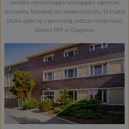
ponadto reprezentujący wymagający ogromnej
dyscypliny formalnej styl modernistyczny. Ta trudna
sztuka udała się z pewnością podczas modernizacji
dworca PKP w Głogowie.