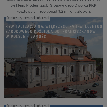
tynkiem. Modernizacja Głogowskiego Dworca PKP
kosztowała nieco ponad 3,2 miliona złotych.
Obiekty użyteczności publicznej
REWITALIZACJA NAJWIĘKSZEGO XVII-WIECZNEGO
BAROKOWEGO KOŚCIOŁA OO. FRANCISZKANÓW
W POLSCE – ZAMOŚĆ
Obiekty użyteczności publicznej