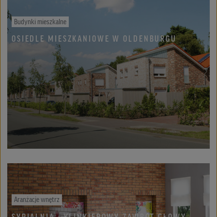
Budynki mieszkalne
OSIEDLE MIESZKANIOWE W OLDENBURGU
Aranżacje wnętrz
SYPIALNIA - KLINKIEROWY ZAWRÓT GŁOWY