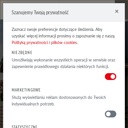
×
Szanujemy Twoją prywatność
Me
Zaznacz swoje preferencje dotyczące śledzenia. Aby
uzyskać więcej informacji prosimy o zapoznanie się z naszą
Polityką prywatności i plików cookies
.
NIEZBĘDNE
Umożliwiają wykonanie wszystkich operacji w serwisie oraz
REALIZACJE
zapewnienie prawidłowego działania niektórych funkcji.
WYSELEKCJONOWANE PRZYKŁADY NAJCIEKAWSZYCH REALIZACJI
ARCHITEKTONICZNYCH Z WYKORZYSTANIEM PRODUKTÓW RÖBEN
MARKETINGOWE
Służą wyświetlaniu reklam dostosowanych do Twoich
indywidualnych potrzeb.
GALERIA
WOKÓŁ DOMU
STATYSTYCZNE