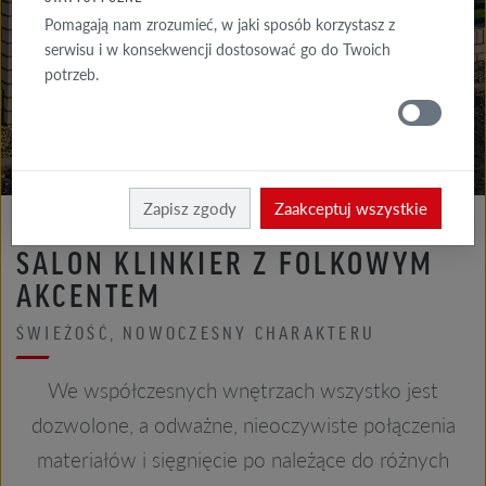
GALERIA
Pomagają nam zrozumieć, w jaki sposób korzystasz z
ELEWACJA
serwisu i w konsekwencji dostosować go do Twoich
potrzeb.
GALERIE
DACH
Röben
Realizacje
Zapisz zgody
Zaakceptuj wszystkie
SALON KLINKIER Z FOLKOWYM
AKCENTEM
ŚWIEŻOŚĆ, NOWOCZESNY CHARAKTERU
We współczesnych wnętrzach wszystko jest
dozwolone, a odważne, nieoczywiste połączenia
materiałów i sięgnięcie po należące do różnych