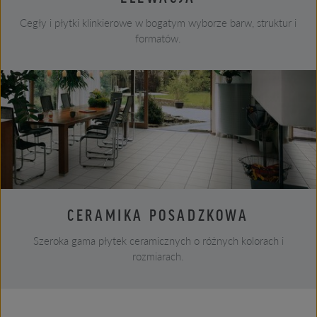
Cegły i płytki klinkierowe w bogatym wyborze barw, struktur i
formatów.
CERAMIKA POSADZKOWA
Szeroka gama płytek ceramicznych o różnych kolorach i
rozmiarach.