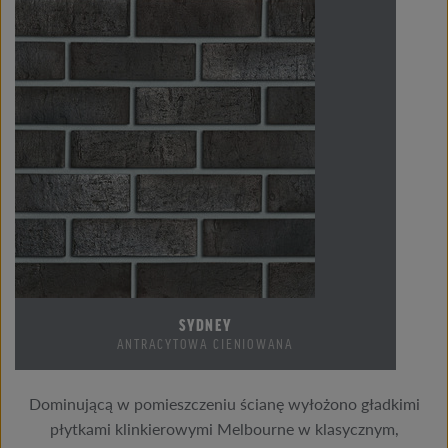
SYDNEY
ANTRACYTOWA CIENIOWANA
Dominującą w pomieszczeniu ścianę wyłożono gładkimi
płytkami klinkierowymi Melbourne w klasycznym,