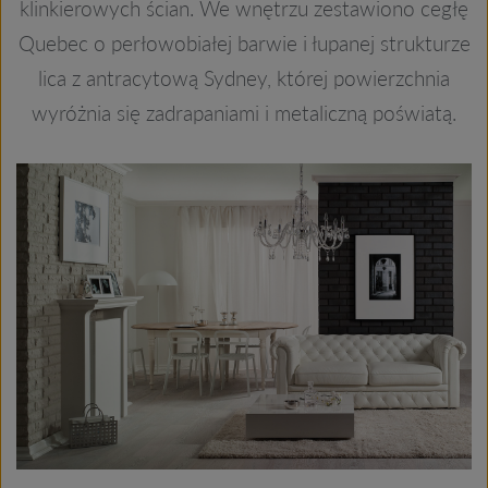
klinkierowych ścian. We wnętrzu zestawiono cegłę
Quebec o perłowobiałej barwie i łupanej strukturze
lica z antracytową Sydney, której powierzchnia
wyróżnia się zadrapaniami i metaliczną poświatą.