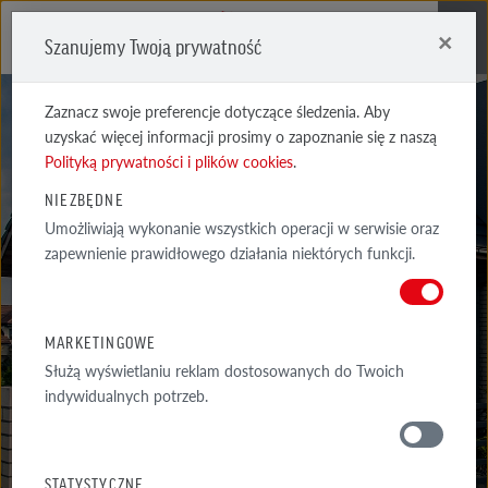
×
Szanujemy Twoją prywatność
Me
Zaznacz swoje preferencje dotyczące śledzenia. Aby
uzyskać więcej informacji prosimy o zapoznanie się z naszą
Polityką prywatności i plików cookies
.
NIEZBĘDNE
Umożliwiają wykonanie wszystkich operacji w serwisie oraz
REALIZACJE
zapewnienie prawidłowego działania niektórych funkcji.
WYSELEKCJONOWANE PRZYKŁADY NAJCIEKAWSZYCH REALIZACJI
ARCHITEKTONICZNYCH Z WYKORZYSTANIEM PRODUKTÓW RÖBEN
MARKETINGOWE
Służą wyświetlaniu reklam dostosowanych do Twoich
indywidualnych potrzeb.
GALERIA
WOKÓŁ DOMU
STATYSTYCZNE