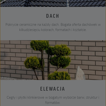
DACH
Pokrycie ceramiczne na każdy dach. Bogata oferta dachówek w
kilkudziesięciu kolorach, formatach i kształcie.
ELEWACJA
Cegły i płytki klinkierowe w bogatym wyborze barw, struktur i
formatów.