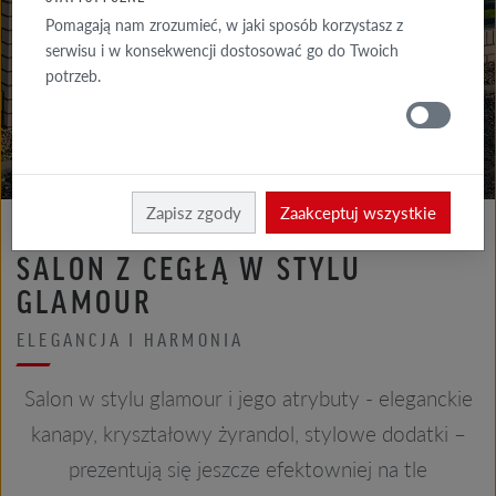
GALERIA
Pomagają nam zrozumieć, w jaki sposób korzystasz z
ELEWACJA
serwisu i w konsekwencji dostosować go do Twoich
potrzeb.
GALERIE
DACH
Röben
Realizacje
Zapisz zgody
Zaakceptuj wszystkie
SALON Z CEGŁĄ W STYLU
GLAMOUR
ELEGANCJA I HARMONIA
Salon w stylu glamour i jego atrybuty - eleganckie
kanapy, kryształowy żyrandol, stylowe dodatki –
prezentują się jeszcze efektowniej na tle