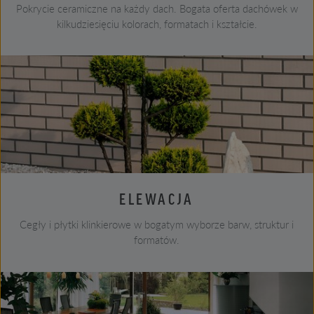
Pokrycie ceramiczne na każdy dach. Bogata oferta dachówek w
kilkudziesięciu kolorach, formatach i kształcie.
ELEWACJA
Cegły i płytki klinkierowe w bogatym wyborze barw, struktur i
formatów.