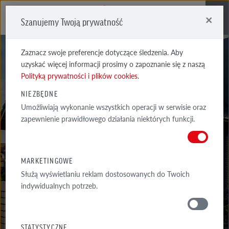
×
Szanujemy Twoją prywatność
Me
Zaznacz swoje preferencje dotyczące śledzenia. Aby
uzyskać więcej informacji prosimy o zapoznanie się z naszą
Polityką prywatności i plików cookies
.
NIEZBĘDNE
Umożliwiają wykonanie wszystkich operacji w serwisie oraz
REALIZACJE
zapewnienie prawidłowego działania niektórych funkcji.
WYSELEKCJONOWANE PRZYKŁADY NAJCIEKAWSZYCH REALIZACJI
ARCHITEKTONICZNYCH Z WYKORZYSTANIEM PRODUKTÓW RÖBEN
MARKETINGOWE
Służą wyświetlaniu reklam dostosowanych do Twoich
indywidualnych potrzeb.
GALERIA
WOKÓŁ DOMU
STATYSTYCZNE