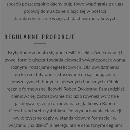
sposób poszczególne dachy pulpitowe współgrają z drugą
połową domu uzupełniając się w postaci
charakterystycznie wciętych dachów motylkowych.
REGULARNE PROPORCJE
Bryły domów udało się podkreślić dzięki zróżnicowanej i
żywej formie ukształtowania elewacji wykończonej dwoma
różnymi rodzajami cegieł licowych. Dla uwydatnienia
efektu zostały one zastosowane na sąsiadujących
płaszczyznach budynku: głównych i bocznych. Obok
ręcznie formowanej licówki Röben Dykbrand flamandzkiej
cieniowanej zastosowanie znalazła również wyraźnie
jaśniejsza ręcznie formowana cegła licowa Röben
Geestbrand srebrzystobiała. Do wymurowania elewacji
wykorzystano cegły w standardowym formacie i w
wiązaniu „na dziko” z nieregularnie osadzonymi cegłami