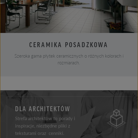
CERAMIKA POSADZKOWA
Szeroka gama płytek ceramicznych o różnych kolorach i
rozmiarach.
DLA ARCHITEKTÓW
Strefa architektów to porady i
inspiracje, niezbędne pliki z
teksturami oraz cenniki.