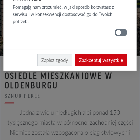
GALERIA
Pomagają nam zrozumieć, w jaki sposób korzystasz z
ELEWACJA
serwisu i w konsekwencji dostosować go do Twoich
potrzeb.
GALERIE
DACH
Röben
Realizacje
Zapisz zgody
Zaakceptuj wszystkie
OSIEDLE MIESZKANIOWE W
OLDENBURGU
SZNUR PEREŁ
Jedna z wielu niedługich alei ponad 150
tysięcznego miasta w północno-zachodniej części
Niemiec została wzbogacona o ciąg stylowych i