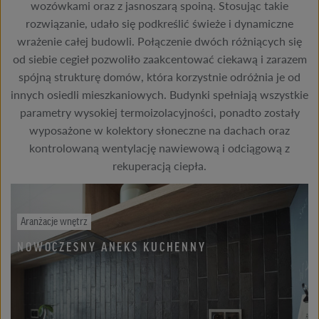
wozówkami oraz z jasnoszarą spoiną. Stosując takie
rozwiązanie, udało się podkreślić świeże i dynamiczne
wrażenie całej budowli. Połączenie dwóch różniących się
od siebie cegieł pozwoliło zaakcentować ciekawą i zarazem
spójną strukturę domów, która korzystnie odróżnia je od
innych osiedli mieszkaniowych. Budynki spełniają wszystkie
parametry wysokiej termoizolacyjności, ponadto zostały
wyposażone w kolektory słoneczne na dachach oraz
kontrolowaną wentylację nawiewową i odciągową z
rekuperacją ciepła.
Aranżacje wnętrz
NOWOCZESNY ANEKS KUCHENNY