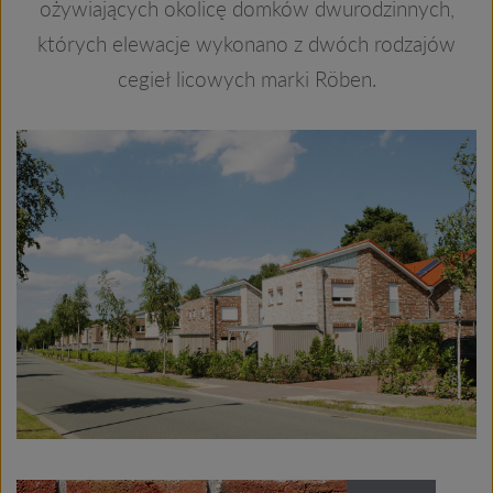
ożywiających okolicę domków dwurodzinnych,
których elewacje wykonano z dwóch rodzajów
cegieł licowych marki Röben.