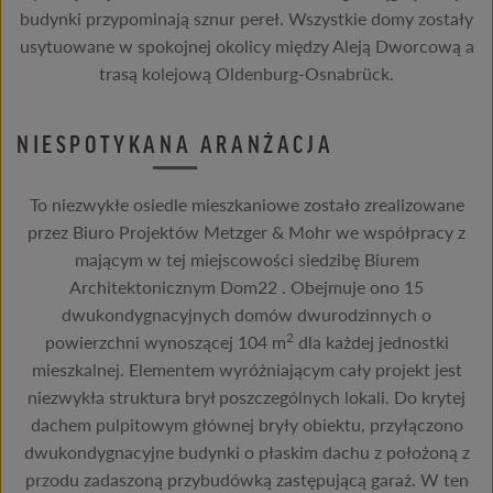
budynki przypominają sznur pereł. Wszystkie domy zostały
usytuowane w spokojnej okolicy między Aleją Dworcową a
trasą kolejową Oldenburg-Osnabrück.
NIESPOTYKANA ARANŻACJA
To niezwykłe osiedle mieszkaniowe zostało zrealizowane
przez Biuro Projektów Metzger & Mohr we współpracy z
mającym w tej miejscowości siedzibę Biurem
Architektonicznym Dom22 . Obejmuje ono 15
dwukondygnacyjnych domów dwurodzinnych o
2
powierzchni wynoszącej 104 m
dla każdej jednostki
mieszkalnej. Elementem wyróżniającym cały projekt jest
niezwykła struktura brył poszczególnych lokali. Do krytej
dachem pulpitowym głównej bryły obiektu, przyłączono
dwukondygnacyjne budynki o płaskim dachu z położoną z
przodu zadaszoną przybudówką zastępującą garaż. W ten