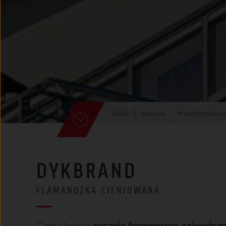
Röben
Elewacja
Produkty elewacja
DYKBRAND
FLAMANDZKA CIENIOWANA
Cegła licowa
ręcznie formowana najwyższej