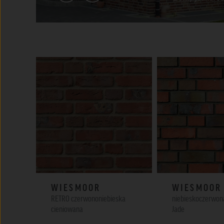
WIESMOOR
WIESMOOR
RETRO czerwononiebieska
niebieskoczerwon
cieniowana
Jade