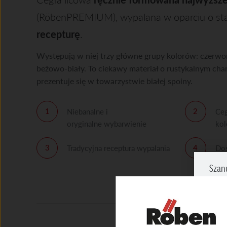
(RöbenPREMIUM), wypalana w oparciu o st
recepturę
.
Występują w niej trzy główne grupy kolorów: czerwo
beżowo-biały. To ciekawy materiał o rustykalnym chara
prezentuje się w towarzystwie białej spoiny.
Niebanalne i
Ceg
oryginalne wybarwienie
ko
Tradycyjna receptura wypalania
Dos
tec
Szan
Zazna
prosi