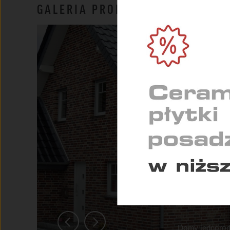
NIEZ
GALERIA PRODUKTU
Umożl
zapew
MARK
Służą
indyw
STAT
Pomag
konse
Domy jednorod