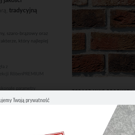
arą,
tradycyjną
ny, szaro-brązowy oraz
kterze, który najlepiej
ła z
lekcji RöbenPREMIUM
konałe parametry
ZOBACZ INNE PRODUKTY
hniczne cegły
ujemy Twoją prywatność
Cegły klinkierowe i licowe
cz swoje preferencje dotyczące śledzenia. Aby uzyskać więcej informacji
my o zapoznanie się z naszą
Polityką prywatności i plików cookies
.