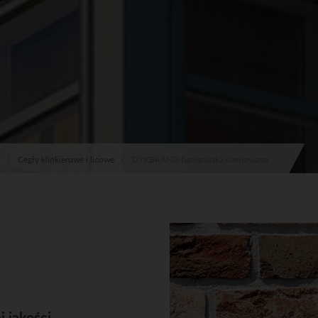
Cegły klinkierowe i licowe
DYKBRAND flamandzka cieniowana
 jakości