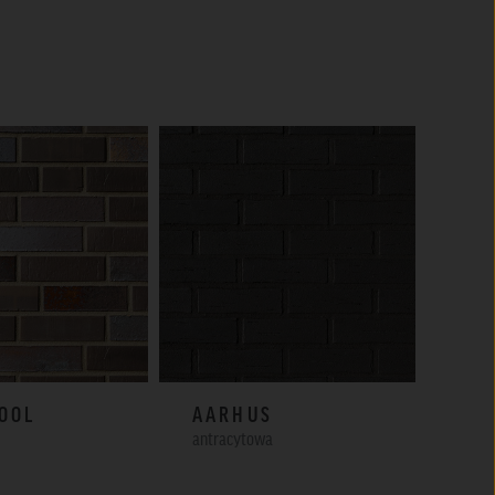
OOL
AARHUS
WI
antracytowa
cieni