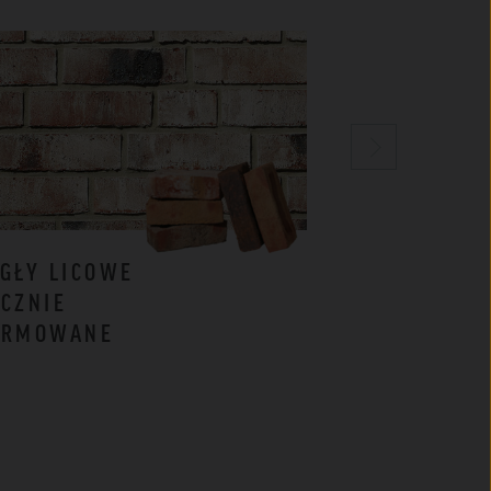
GŁY LICOWE
CEGŁY
CZNIE
KLINKIEROW
ORMOWANE
BIAŁE