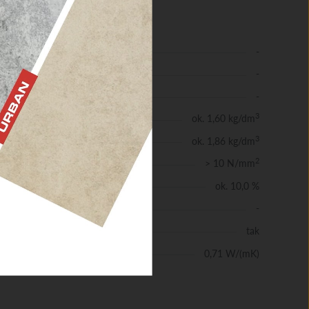
NE
-
-
-
3
ok. 1,60 kg/dm
3
ok. 1,86 kg/dm
2
> 10 N/mm
ie
ok. 10,0 %
-
tkie
tak
ść
0,71 W/(mK)
pła zgodnie z DIN