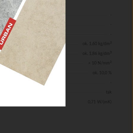
-
-
-
3
ok. 1,60 kg/dm
3
ok. 1,86 kg/dm
2
> 10 N/mm
ie
ok. 10,0 %
-
tkie
tak
ść
0,71 W/(mK)
pła zgodnie z DIN