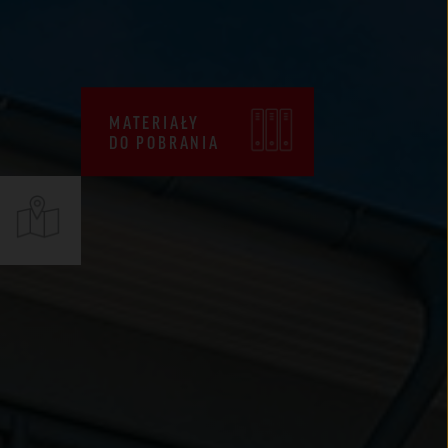
CENNIKI
WARUNKI SPRZEDAŻY
CERTYFIKATY ZKP
MATERIAŁY
DO POBRANIA
DEKLARACJE EPD