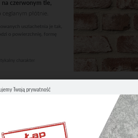
i na czerwonym tle,
 ceglanym płótnie.
owanych uszlachetnia je tak,
hodzi o powierzchnię, formę
tykalny charakter
okie parametry techniczne
ZOBACZ INNE PRODUKTY
ujemy Twoją prywatność
Cegły klinkierowe i licowe
cz swoje preferencje dotyczące śledzenia. Aby uzyskać więcej informacji
my o zapoznanie się z naszą
Polityką prywatności i plików cookies
.
BĘDNE
iwiają wykonanie wszystkich operacji w serwisie oraz
DANE TECHNICZ