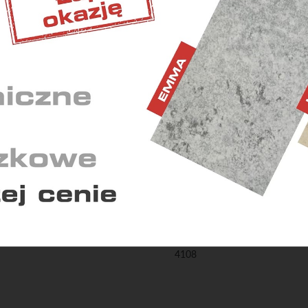
nienie prawidłowego działania niektórych funkcji.
Perforacja
ETINGOWE
 wyświetlaniu reklam dostosowanych do Twoich
Przekrój całkowity
idualnych potrzeb.
Ściana zewnętrzna
Gęstość objętościowa
YSTYCZNE
ają nam zrozumieć, w jaki sposób korzystasz z serwisu i w
Gęstość materiału
kwencji dostosować go do Twoich potrzeb.
Klasa wytrzymałości na ściskan
Nasiąkliwość
Skala twardości wg Mohs
Zapisz zgody
Zaakceptuj wszys
Trwałość koloru i światłotrwało
Współczynnik przewodzenia cie
4108