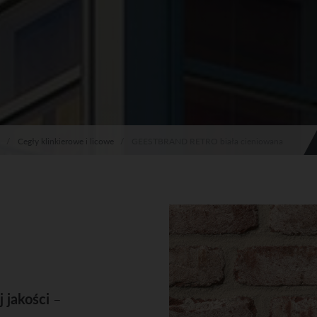
Cegły klinkierowe i licowe
GEESTBRAND RETRO biała cieniowana
 jakości
–