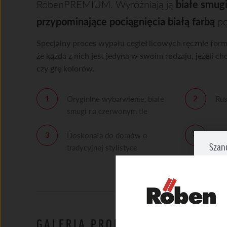
RöbenPREMIUM. Wyróżniają ją
białe smug
przypominające pociągnięcia białą farbą
po
Specjalny proces wypału cegieł licowych ręcznie form
że każda z nich jest jedyna w swoim rodzaju, jeżeli c
czy grę kolorów.
Oryginlne wybarwienie, białe
Rus
smugi na czerwonym tle
Doskonała do domów o
Wys
Szan
tradycyjnej stylistyce
Zazna
prosi
NIEZ
Umożl
GALERIA PRODUKTU