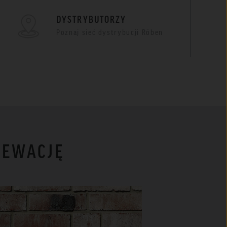
DYSTRYBUTORZY
Poznaj sieć dystrybucji Röben
LEWACJĘ