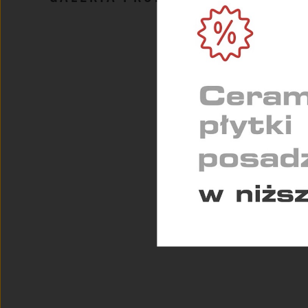
zapew
MARK
Służą
indyw
STAT
Pomag
konse