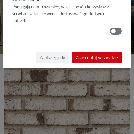
DO POBRANIA
Pomagają nam zrozumieć, w jaki sposób korzystasz z
serwisu i w konsekwencji dostosować go do Twoich
GDZIE
potrzeb.
KUPIĆ
Produkty elewacja
Cegły klinkierowe i licowe
Zapisz zgody
Zaakceptuj wszystkie