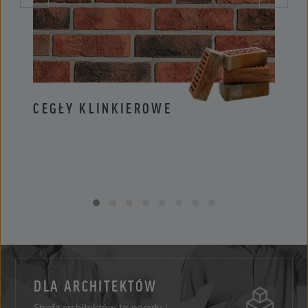
CEGŁY KLINKIEROWE
PŁYT
DLA ARCHITEKTÓW
Strefa architektów to porady i