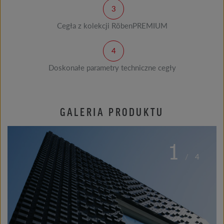
Cegła z kolekcji RöbenPREMIUM
Doskonałe parametry techniczne cegły
GALERIA PRODUKTU
1
/
4