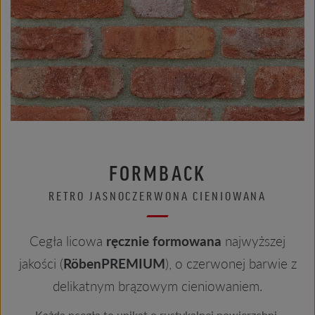
FORMBACK
RETRO JASNOCZERWONA CIENIOWANA
Cegła licowa
ręcznie formowana
najwyższej
jakości (
RöbenPREMIUM
), o czerwonej barwie z
delikatnym brązowym cieniowaniem.
Każda pcegła to unikat o rustykalnej powierzchni,