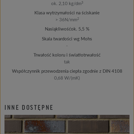
3
ok. 2,10 kg/dm
Klasa wytrzymałości na ściskanie
2
> 36N/mm
Nasiąkliwośćok. 5,5 %
Skala twardości wg Mohs
-
Trwałość koloru i światłotrwałość
tak
Współczynnik przewodzenia ciepła zgodnie z DIN 4108
0,68 W/(mK)
INNE DOSTĘPNE