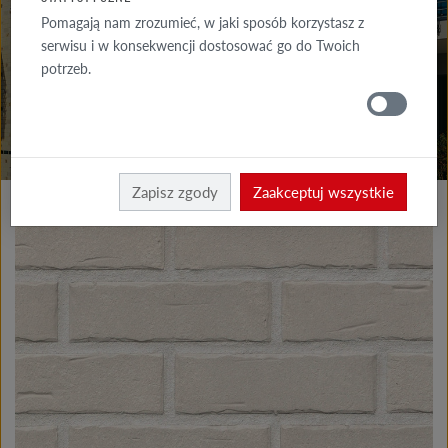
DO POBRANIA
Pomagają nam zrozumieć, w jaki sposób korzystasz z
serwisu i w konsekwencji dostosować go do Twoich
GDZIE
potrzeb.
KUPIĆ
Produkty elewacja
Cegły klinkierowe i licowe
Zapisz zgody
Zaakceptuj wszystkie