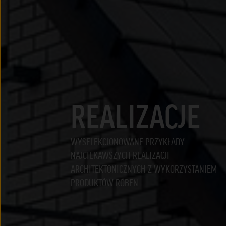
REALIZACJE
WYSELEKCJONOWANE PRZYKŁADY
NAJCIEKAWSZYCH REALIZACJI
ARCHITEKTONICZNYCH Z WYKORZYSTANIEM
PRODUKTÓW RÖBEN