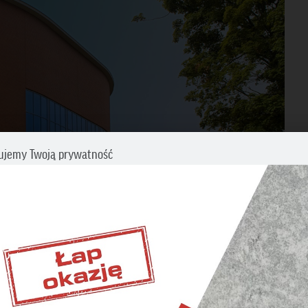
ujemy Twoją prywatność
cz swoje preferencje dotyczące śledzenia. Aby uzyskać więcej informacji
my o zapoznanie się z naszą
Polityką prywatności i plików cookies
.
BĘDNE
iwiają wykonanie wszystkich operacji w serwisie oraz
nienie prawidłowego działania niektórych funkcji.
ETINGOWE