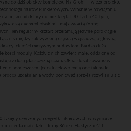
ane do dziś obiekty kompleksu Na Grobli – wieża projektu
 technologii murów klinkierowych. Właśnie w nawiązaniu
alnej architektury niemieckiej lat 30-tych i 40-tych,
rzykryte są dachami płaskimi i mają zwartą formę
ych. Ten regularny kształt przełamują jedynie półokrągłe
. Łącznik między zakrzywioną częścią wejściową a główną
 dodający lekkości masywnym budowlom. Bardzo duża
ielkości moduły. Każdy z nich zawiera małe, oddalone od
astuje z dużą płaszczyzną ścian. Okna zlokalizowano w
tlenie pomieszczeń, jednak celowo mają one tak małą
proces uzdatniania wody, ponieważ sprzyja rozwijaniu się
0 tysięcy czerwonych cegieł klinkierowych w wymiarze
roducenta materiału - firmy Röben. Elastyczność i