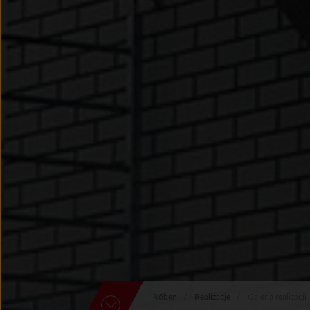
Röben
Realizacje
Galeria realizacji