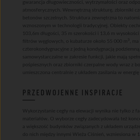
gwarancja długowieczności, wytrzymałości oraz odpo
atmosferycznych. Wewnętrzną strukturę, zbiorniki c
betonów szczelnych. Struktura zewnętrzna to natom
wznoszonym w technologii tradycyjnej. Obiekty cech
103,6m długości, 35 m szerokości i 13,6 m wysokości
3
filtrów węglowych, o kubaturze około 55 000 m
, ma
czterokondygnacyjne z jedną kondygnacją podziemną. 
samowystarczalne w zakresie funkcji, jakie mają spe
pośpiesznych oraz zbiorniki czerpalne wody wraz z b
umieszczona centralnie z układem zasilania w energię
PRZEDWOJENNE INSPIRACJE
Wykorzystanie cegły na elewacji wynika nie tylko z fa
materiałów. O wyborze cegły zadecydowała też konc
a większość budynków związanych z układem urząd
do nich między innymi Wieża Ciśnień, wzniesiona w 1