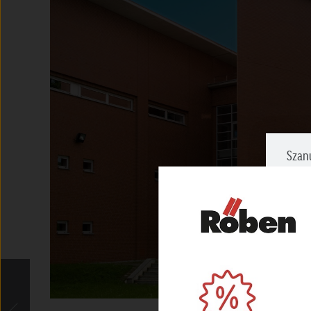
Szan
Zazna
prosi
NIEZ
Umożl
zapew
MARK