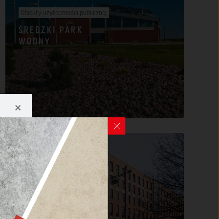
Obiekty użyteczności publicznej
ŚREDZKI PARK
WODNY
×
Obiekty użyteczności publicznej
SĄD REJONOWY WE
WROCŁAWIU