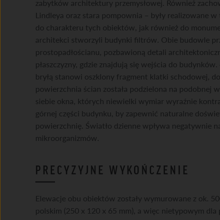
zabytków architektury przemysłowej. Również zachow
Lindleya oraz stara pompownia – były realizowane w
do charakteru tych obiektów, jak również do monument
architekci stworzyli budynki filtrów. Obie budowle p
prostopadłościanu, pozbawioną detali architektoniczn
płaszczyzny, gdzie znajdują się wejścia do budynków
bryłą stanowi oszklony fragment klatki schodowej,
powierzchnia ścian została podzielona na podobnej w
siebie okna, których niewielki wymiar wyraźnie kontr
górnej części budynku, by zapewnić naturalne doświe
powierzchnię. Światło dzienne wpływa negatywnie na 
mikroorganizmów.
PRECYZYJNE WYKOŃCZENIE
Elewacje obu obiektów zostały wymurowane z ok. 50
polskim (250 x 120 x 65 mm), a więc nietypowym dla p