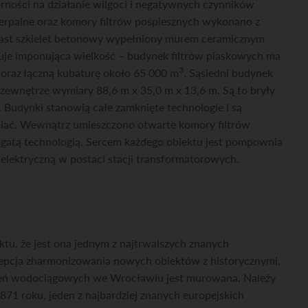
rności na działanie wilgoci i negatywnych czynników
zerpalne oraz komory filtrów pośpiesznych wykonano z
iast szkielet betonowy wypełniony murem ceramicznym
uje imponująca wielkość – budynek filtrów piaskowych ma
3
 oraz łączną kubaturę około 65 000 m
. Sąsiedni budynek
 zewnętrze wymiary 88,6 m x 35,0 m x 13,6 m. Są to bryły
Budynki stanowią całe zamknięte technologie i są
łniać. Wewnątrz umieszczono otwarte komory filtrów
ogatą technologią. Sercem każdego obiektu jest pompownia
 elektryczną w postaci stacji transformatorowych.
ktu, że jest ona jednym z najtrwalszych znanych
epcja zharmonizowania nowych obiektów z historycznymi,
zeń wodociągowych we Wrocławiu jest murowana. Należy
871 roku, jeden z najbardziej znanych europejskich