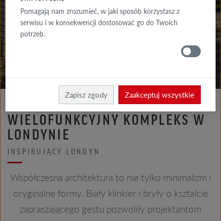
GALERIA
Pomagają nam zrozumieć, w jaki sposób korzystasz z
ELEWACJA
serwisu i w konsekwencji dostosować go do Twoich
potrzeb.
GALERIE
DACH
Röben
Realizacje
Zapisz zgody
Zaakceptuj wszystkie
WIELOFUNKCYJNY KOMPLEKS W
LONDYNIE
INSPIRUJĄCY LONDYN
Współczesna architektura to nie tylko minimalizm i
oryginalne formy. Biały klinkier i bryły o kształcie
zapraszającego gestu pozwoliły projektantom