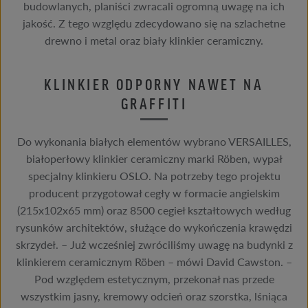
budowlanych, planiści zwracali ogromną uwagę na ich
jakość. Z tego względu zdecydowano się na szlachetne
drewno i metal oraz biały klinkier ceramiczny.
KLINKIER ODPORNY NAWET NA
GRAFFITI
Do wykonania białych elementów wybrano VERSAILLES,
białoperłowy klinkier ceramiczny marki Röben, wypał
specjalny klinkieru OSLO. Na potrzeby tego projektu
producent przygotował cegły w formacie angielskim
(215x102x65 mm) oraz 8500 cegieł kształtowych według
rysunków architektów, służące do wykończenia krawędzi
skrzydeł. – Już wcześniej zwróciliśmy uwagę na budynki z
klinkierem ceramicznym Röben – mówi David Cawston. –
Pod względem estetycznym, przekonał nas przede
wszystkim jasny, kremowy odcień oraz szorstka, lśniąca