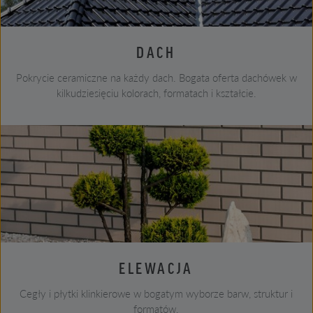
DACH
Pokrycie ceramiczne na każdy dach. Bogata oferta dachówek w
kilkudziesięciu kolorach, formatach i kształcie.
ELEWACJA
Cegły i płytki klinkierowe w bogatym wyborze barw, struktur i
formatów.