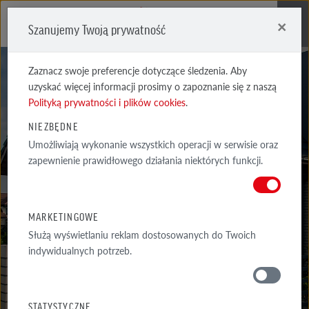
×
Szanujemy Twoją prywatność
Me
Zaznacz swoje preferencje dotyczące śledzenia. Aby
uzyskać więcej informacji prosimy o zapoznanie się z naszą
Polityką prywatności i plików cookies
.
NIEZBĘDNE
Umożliwiają wykonanie wszystkich operacji w serwisie oraz
REALIZACJE
zapewnienie prawidłowego działania niektórych funkcji.
WYSELEKCJONOWANE PRZYKŁADY NAJCIEKAWSZYCH REALIZACJI
ARCHITEKTONICZNYCH Z WYKORZYSTANIEM PRODUKTÓW RÖBEN
MARKETINGOWE
Służą wyświetlaniu reklam dostosowanych do Twoich
indywidualnych potrzeb.
GALERIA
WOKÓŁ DOMU
STATYSTYCZNE