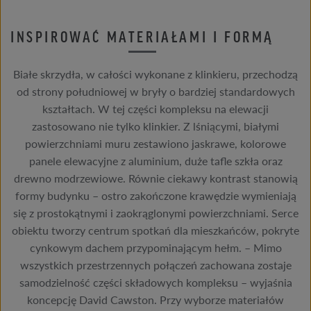
INSPIROWAĆ MATERIAŁAMI I FORMĄ
Białe skrzydła, w całości wykonane z klinkieru, przechodzą
od strony południowej w bryły o bardziej standardowych
kształtach. W tej części kompleksu na elewacji
zastosowano nie tylko klinkier. Z lśniącymi, białymi
powierzchniami muru zestawiono jaskrawe, kolorowe
panele elewacyjne z aluminium, duże tafle szkła oraz
drewno modrzewiowe. Równie ciekawy kontrast stanowią
formy budynku – ostro zakończone krawędzie wymieniają
się z prostokątnymi i zaokrąglonymi powierzchniami. Serce
obiektu tworzy centrum spotkań dla mieszkańców, pokryte
cynkowym dachem przypominającym hełm. – Mimo
wszystkich przestrzennych połączeń zachowana zostaje
samodzielność części składowych kompleksu – wyjaśnia
koncepcję David Cawston. Przy wyborze materiałów