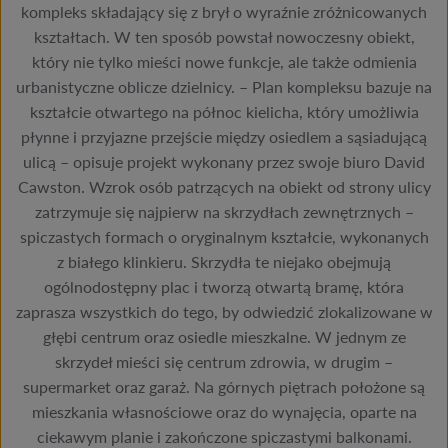
kompleks składający się z brył o wyraźnie zróżnicowanych
kształtach. W ten sposób powstał nowoczesny obiekt,
który nie tylko mieści nowe funkcje, ale także odmienia
urbanistyczne oblicze dzielnicy. – Plan kompleksu bazuje na
kształcie otwartego na północ kielicha, który umożliwia
płynne i przyjazne przejście między osiedlem a sąsiadującą
ulicą – opisuje projekt wykonany przez swoje biuro David
Cawston. Wzrok osób patrzących na obiekt od strony ulicy
zatrzymuje się najpierw na skrzydłach zewnętrznych –
spiczastych formach o oryginalnym kształcie, wykonanych
z białego klinkieru. Skrzydła te niejako obejmują
ogólnodostępny plac i tworzą otwartą bramę, która
zaprasza wszystkich do tego, by odwiedzić zlokalizowane w
głębi centrum oraz osiedle mieszkalne. W jednym ze
skrzydeł mieści się centrum zdrowia, w drugim –
supermarket oraz garaż. Na górnych piętrach położone są
mieszkania własnościowe oraz do wynajęcia, oparte na
ciekawym planie i zakończone spiczastymi balkonami.