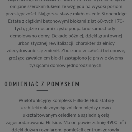
omijane szerokim łukiem ze względu na wysoki poziom
przestępczości. Najgorszą sławę miało osiedle Stonebridge
Estate z ciężkimi betonowymi blokami z lat 60-tych i 70-
tych, gdzie nocami często podpalano samochody i
demolowano domy. Dekadę później, dzięki gruntownej
urbanistycznej rewitalizacji, charakter dzielnicy
zdecydowanie się zmienił. Zburzono w całości betonowe,
grożące zawaleniem bloki i zastąpiono je prawie dwoma
tysiącami domów jednorodzinnych.
ODMIENIAĆ Z POMYSŁEM
Wielofunkcyjny kompleks Hillside Hub stał się
architektonicznym łącznikiem między nowo
ukształtowanym osiedlem a sąsiednią osią
zagospodarowania Hillside. Ma on powierzchnię 4900 m² i
dzięki dużym rozmiarom, pomieścił centrum zdrowia,