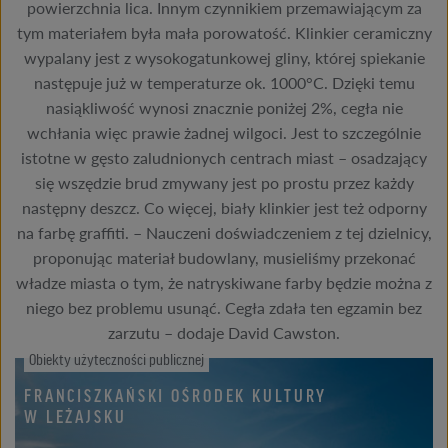
powierzchnia lica. Innym czynnikiem przemawiającym za
tym materiałem była mała porowatość. Klinkier ceramiczny
wypalany jest z wysokogatunkowej gliny, której spiekanie
następuje już w temperaturze ok. 1000°C. Dzięki temu
nasiąkliwość wynosi znacznie poniżej 2%, cegła nie
wchłania więc prawie żadnej wilgoci. Jest to szczególnie
istotne w gęsto zaludnionych centrach miast – osadzający
się wszędzie brud zmywany jest po prostu przez każdy
następny deszcz. Co więcej, biały klinkier jest też odporny
na farbę graffiti. – Nauczeni doświadczeniem z tej dzielnicy,
proponując materiał budowlany, musieliśmy przekonać
władze miasta o tym, że natryskiwane farby będzie można z
niego bez problemu usunąć. Cegła zdała ten egzamin bez
zarzutu – dodaje David Cawston.
Obiekty użyteczności publicznej
FRANCISZKAŃSKI OŚRODEK KULTURY
W LEŻAJSKU