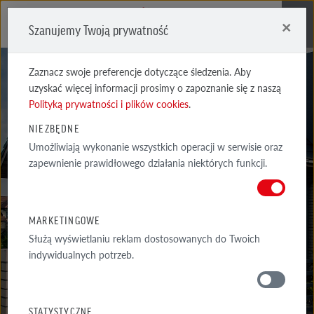
×
Szanujemy Twoją prywatność
Me
Zaznacz swoje preferencje dotyczące śledzenia. Aby
uzyskać więcej informacji prosimy o zapoznanie się z naszą
Polityką prywatności i plików cookies
.
NIEZBĘDNE
Umożliwiają wykonanie wszystkich operacji w serwisie oraz
REALIZACJE
zapewnienie prawidłowego działania niektórych funkcji.
WYSELEKCJONOWANE PRZYKŁADY NAJCIEKAWSZYCH REALIZACJI
ARCHITEKTONICZNYCH Z WYKORZYSTANIEM PRODUKTÓW RÖBEN
MARKETINGOWE
Służą wyświetlaniu reklam dostosowanych do Twoich
indywidualnych potrzeb.
GALERIA
WOKÓŁ DOMU
STATYSTYCZNE