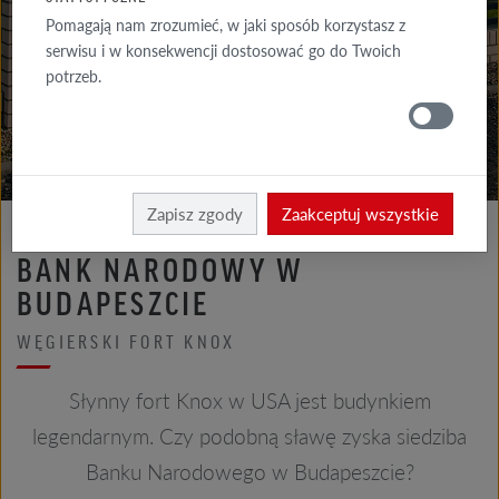
GALERIA
Pomagają nam zrozumieć, w jaki sposób korzystasz z
ELEWACJA
serwisu i w konsekwencji dostosować go do Twoich
potrzeb.
GALERIE
DACH
Röben
Realizacje
Zapisz zgody
Zaakceptuj wszystkie
BANK NARODOWY W
BUDAPESZCIE
WĘGIERSKI FORT KNOX
Słynny fort Knox w USA jest budynkiem
legendarnym. Czy podobną sławę zyska siedziba
Banku Narodowego w Budapeszcie?