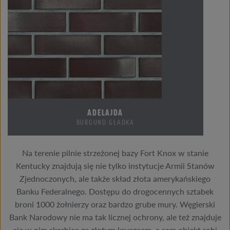
ADELAJDA
BURGUND GŁADKA
Na terenie pilnie strzeżonej bazy Fort Knox w stanie
Kentucky znajdują się nie tylko instytucje Armii Stanów
Zjednoczonych, ale także skład złota amerykańskiego
Banku Federalnego. Dostępu do drogocennych sztabek
broni 1000 żołnierzy oraz bardzo grube mury. Węgierski
Bank Narodowy nie ma tak licznej ochrony, ale też znajduje