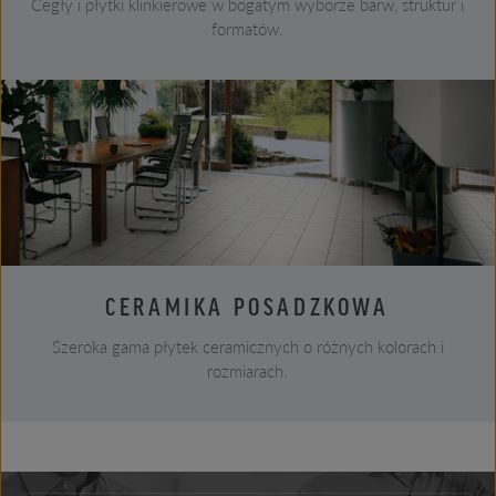
Cegły i płytki klinkierowe w bogatym wyborze barw, struktur i
formatów.
CERAMIKA POSADZKOWA
Szeroka gama płytek ceramicznych o różnych kolorach i
rozmiarach.