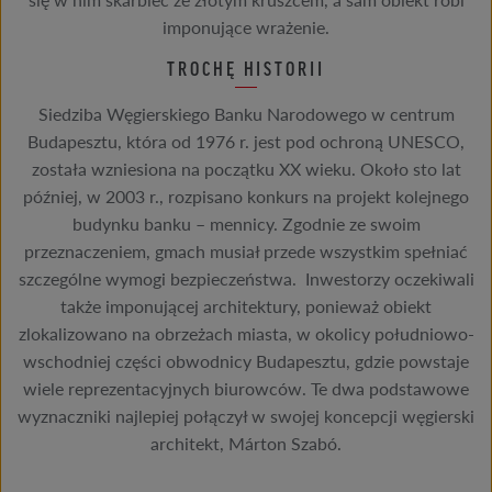
się w nim skarbiec ze złotym kruszcem, a sam obiekt robi
imponujące wrażenie.
TROCHĘ HISTORII
Siedziba Węgierskiego Banku Narodowego w centrum
Budapesztu, która od 1976 r. jest pod ochroną UNESCO,
została wzniesiona na początku XX wieku. Około sto lat
później, w 2003 r., rozpisano konkurs na projekt kolejnego
budynku banku – mennicy. Zgodnie ze swoim
przeznaczeniem, gmach musiał przede wszystkim spełniać
szczególne wymogi bezpieczeństwa. Inwestorzy oczekiwali
także imponującej architektury, ponieważ obiekt
zlokalizowano na obrzeżach miasta, w okolicy południowo-
wschodniej części obwodnicy Budapesztu, gdzie powstaje
wiele reprezentacyjnych biurowców. Te dwa podstawowe
wyznaczniki najlepiej połączył w swojej koncepcji węgierski
architekt, Márton Szabó.