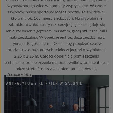
wyposażono go więc w pomosty wypłycające. W czasie
zawodów basen sportowy można podziwiać z widowni,
która ma ok. 165 miejsc siedzących. Na pływalni nie
zabrakło również strefy rekreacyjnej, gdzie znajduje się
mniejszy basen z gejzerem, masażem, grotą sztucznej fali i
małą zjeżdżalnią. W obiekcie jest też duża zjeżdżalnia z
rynną o długości 47 m. Dzieci mogą spędzać czas w
brodziku, zaś na starszych relaks w jacuzzi o wymiarach
2,25 x 2,25 m. Całości dopełniają pomieszczenia
techniczne, pomieszczenia dla pracowników oraz szatnie, a
także strefa fitness z zespołem saun i siłownią.
Aranżacje wnętrz
ANTRACYTOWY KLINKIER W SALONIE