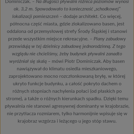
Dominiczak.
– Na długości pływalni różnica poziomów wynosi
ok.
3,2 m
. Spowodowało to konieczność „schodkowej”
lokalizacji pomieszczeń
– dodaje architekt. Co więcej,
północna część miasta, gdzie zlokalizowano basen, jest
oddalona od przemysłowej strefy Środy Śląskiej i stanowi
przede wszystkim miejsce rekreacyjne.
– Plany zabudowy
przewidują w tej dzielnicy zabudowę jednorodzinną. Z tego
względu nie chcieliśmy, żeby budynek pływalni zanadto
wyróżniał się skalą
– mówi Piotr Dominiczak. Aby basen
nawiązywał do klimatu osiedla mieszkaniowego,
zaprojektowano mocno rozczłonkowaną bryłę, w której
ukryto funkcje budynku, a całość pokryto dachem o
różnych stopniach nachylenia połaci (od płaskich po
strome), a także o różnych kierunkach spadku. Dzięki temu
pływalnia nie stanowi agresywnej dominanty w krajobrazie,
nie przytłacza rozmiarem, tylko harmonijnie wpisuje się w
krajobraz wzgórza i leżącego u jego stóp stawu.