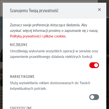
×
Szanujemy Twoją prywatność
Me
Zaznacz swoje preferencje dotyczące śledzenia. Aby
uzyskać więcej informacji prosimy o zapoznanie się z naszą
Polityką prywatności i plików cookies
.
NIEZBĘDNE
Umożliwiają wykonanie wszystkich operacji w serwisie oraz
REALIZACJE
zapewnienie prawidłowego działania niektórych funkcji.
WYSELEKCJONOWANE PRZYKŁADY NAJCIEKAWSZYCH REALIZACJI
ARCHITEKTONICZNYCH Z WYKORZYSTANIEM PRODUKTÓW RÖBEN
MARKETINGOWE
Służą wyświetlaniu reklam dostosowanych do Twoich
indywidualnych potrzeb.
GALERIA
WOKÓŁ DOMU
STATYSTYCZNE