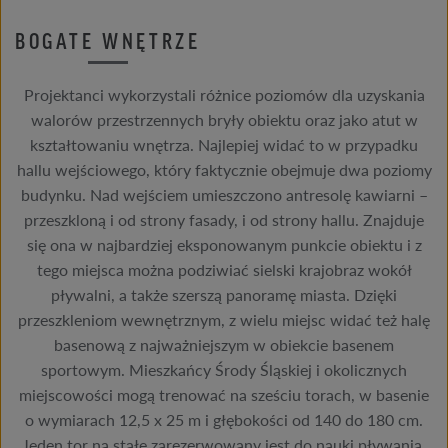
BOGATE WNĘTRZE
Projektanci wykorzystali różnice poziomów dla uzyskania
walorów przestrzennych bryły obiektu oraz jako atut w
kształtowaniu wnętrza. Najlepiej widać to w przypadku
hallu wejściowego, który faktycznie obejmuje dwa poziomy
budynku. Nad wejściem umieszczono antresolę kawiarni –
przeszkloną i od strony fasady, i od strony hallu. Znajduje
się ona w najbardziej eksponowanym punkcie obiektu i z
tego miejsca można podziwiać sielski krajobraz wokół
pływalni, a także szerszą panoramę miasta. Dzięki
przeszkleniom wewnętrznym, z wielu miejsc widać też halę
basenową z najważniejszym w obiekcie basenem
sportowym. Mieszkańcy Środy Śląskiej i okolicznych
miejscowości mogą trenować na sześciu torach, w basenie
o wymiarach 12,5 x 25 m i głębokości od 140 do 180 cm.
Jeden tor na stałe zarezerwowany jest do nauki pływania,