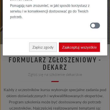
DO POBRANIA
Pomagają nam zrozumieć, w jaki sposób korzystasz z
serwisu i w konsekwencji dostosować go do Twoich
GDZIE
potrzeb.
KUPIĆ
Dla wykonawców
Szkolenia
Zapisz zgody
Zaakceptuj wszystkie
FORMULARZ ZGŁOSZENIOWY -
DEKARZ
Zgłoś się na szkolenie dekarskie
Każdy z uczestników kursu wykonuje specjalne zadania pod
okiem doświadczonych i wykwalifikowanych ekspertów.
Program szkolenia może być dostosowany do potrzeb
uczestników. Najczęściej realizowanymi tematami są: