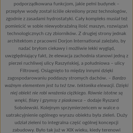
podporządkowana funkcjom, jakie pełni budynek –
przepływ wody został ściśle określony przez technologów,
zgodnie z zasadami hydrostatyki. Cały kompleks musiał też
pomieścić w sobie niewyobrażalną ilość maszyn, rozwiązań
technologicznych czy zbiorników. Z drugiej strony jednak
architektom z pracowni Dorjon International zależało, by
nadać bryłom ciekawy i możliwie lekki wygląd,
uwzględniający fakt, że elewacja zachodnia stanowi jedną z
pierzei ruchliwej ulicy Raszyńskiej, a południowa – ulicy
Filtrowej. Osiągnięto to między innymi dzięki
zagospodarowaniu poddaszy stromych dachów.
– Bardzo
ważnym elementem jest tu też tzw. tektonika elewacji. Dzięki
niej obiekt nie robi wrażenia ciężkiego. Równie istotne są
wnęki, filary i gzymsy z piaskowca
– dodaje Ryszard
Sobolewski. Kolejnym sprzymierzeńcem w walce o
uatrakcyjnienie ogólnego wyrazu obiektu była zieleń. Duży
udział zieleni to integralna część ogólnej koncepcji
zabudowy. Było tak już w XIX wieku, kiedy terenowi