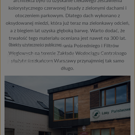
architekta było tu uzyskanie ciekawego zestawienia
kolorystycznego czerwonej fasady z zielonymi dachami i
otoczeniem parkowym. Dlatego dach wykonano z
oksydowanej miedzi, która już teraz ma zielonkawy odcień,
a z biegiem lat uzyska głęboką barwę. Warto dodać, że
trwałość tego materiału oceniana jest nawet na 300 lat.
Oby budynek Ozonowania Pośredniego i Filtrów
Obiekty użyteczności publicznej
Węglowych na terenie Zakładu Wodociągu Centralnego
NADLEŚNICTWO CZAPLINEK – NOWOCZESNOŚĆ
służył mieszkańcom Warszawy przynajmniej tak samo
POŁĄCZONA Z TRADYCJĄ
długo.