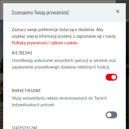
×
Szanujemy Twoją prywatność
Me
Zaznacz swoje preferencje dotyczące śledzenia. Aby
uzyskać więcej informacji prosimy o zapoznanie się z naszą
Polityką prywatności i plików cookies
.
NIEZBĘDNE
Umożliwiają wykonanie wszystkich operacji w serwisie oraz
REALIZACJE
zapewnienie prawidłowego działania niektórych funkcji.
WYSELEKCJONOWANE PRZYKŁADY NAJCIEKAWSZYCH REALIZACJI
ARCHITEKTONICZNYCH Z WYKORZYSTANIEM PRODUKTÓW RÖBEN
MARKETINGOWE
Służą wyświetlaniu reklam dostosowanych do Twoich
indywidualnych potrzeb.
GALERIA
WOKÓŁ DOMU
STATYSTYCZNE