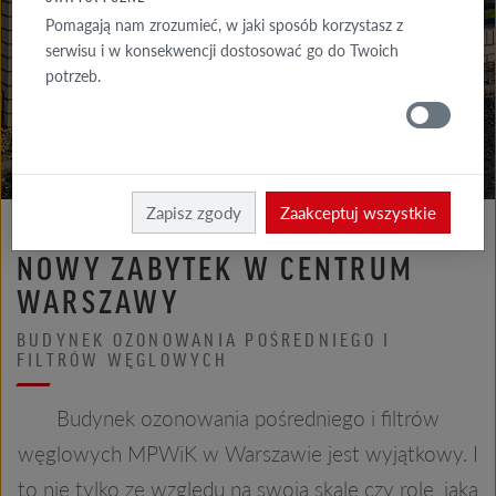
GALERIA
Pomagają nam zrozumieć, w jaki sposób korzystasz z
ELEWACJA
serwisu i w konsekwencji dostosować go do Twoich
potrzeb.
GALERIE
DACH
Röben
Realizacje
Zapisz zgody
Zaakceptuj wszystkie
NOWY ZABYTEK W CENTRUM
WARSZAWY
BUDYNEK OZONOWANIA POŚREDNIEGO I
FILTRÓW WĘGLOWYCH
Budynek ozonowania pośredniego i filtrów
węglowych MPWiK w Warszawie jest wyjątkowy. I
to nie tylko ze względu na swoją skalę czy rolę, jaką