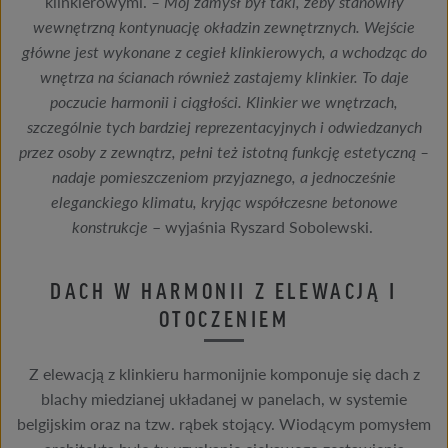
klinkierowymi.
– Mój zamysł był taki, żeby stanowiły
wewnętrzną kontynuację okładzin zewnętrznych. Wejście
główne jest wykonane z cegieł klinkierowych, a wchodząc do
wnętrza na ścianach również zastajemy klinkier. To daje
poczucie harmonii i ciągłości. Klinkier we wnętrzach,
szczególnie tych bardziej reprezentacyjnych i odwiedzanych
przez osoby z zewnątrz, pełni też istotną funkcję estetyczną –
nadaje pomieszczeniom przyjaznego, a jednocześnie
eleganckiego klimatu, kryjąc współczesne betonowe
konstrukcje
– wyjaśnia Ryszard Sobolewski.
DACH W HARMONII Z ELEWACJĄ I
OTOCZENIEM
Z elewacją z klinkieru harmonijnie komponuje się dach z
blachy miedzianej układanej w panelach, w systemie
belgijskim oraz na tzw. rąbek stojący. Wiodącym pomysłem