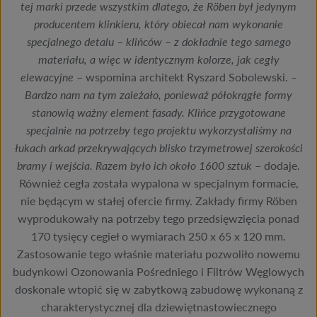
tej marki przede wszystkim dlatego, że Röben był jedynym
producentem klinkieru, który obiecał nam wykonanie
specjalnego detalu – klińców – z dokładnie tego samego
materiału, a więc w identycznym kolorze, jak cegły
elewacyjne
– wspomina architekt Ryszard Sobolewski.
–
Bardzo nam na tym zależało, ponieważ półokrągłe formy
stanowią ważny element fasady. Klińce przygotowane
specjalnie na potrzeby tego projektu wykorzystaliśmy na
łukach arkad przekrywających blisko trzymetrowej szerokości
bramy i wejścia. Razem było ich około 1600 sztuk
– dodaje.
Również cegła została wypalona w specjalnym formacie,
nie będącym w stałej ofercie firmy. Zakłady firmy Röben
wyprodukowały na potrzeby tego przedsięwzięcia ponad
170 tysięcy cegieł o wymiarach 250 x 65 x 120 mm.
Zastosowanie tego właśnie materiału pozwoliło nowemu
budynkowi Ozonowania Pośredniego i Filtrów Węglowych
doskonale wtopić się w zabytkową zabudowę wykonaną z
charakterystycznej dla dziewiętnastowiecznego