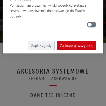
DO POBRANIA
Pomagają nam zrozumieć, w jaki sposób korzystasz z
serwisu i w konsekwencji dostosować go do Twoich
GDZIE
potrzeb.
KUPIĆ
Röben
Zapisz zgody
Zaakceptuj wszystkie
AKCESORIA SYSTEMOWE
BERGAMO DACHÓWKA DK
DANE TECHNICZNE