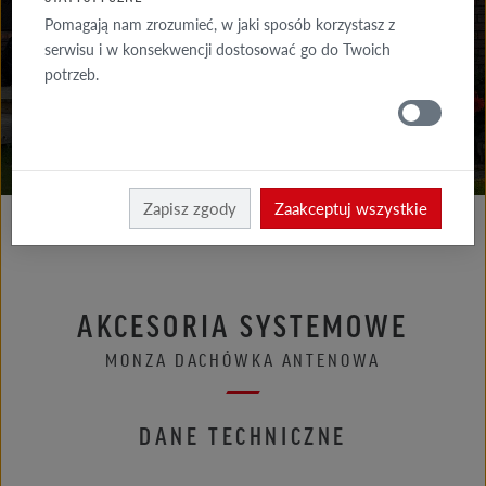
DO POBRANIA
Pomagają nam zrozumieć, w jaki sposób korzystasz z
serwisu i w konsekwencji dostosować go do Twoich
GDZIE
potrzeb.
KUPIĆ
Röben
Zapisz zgody
Zaakceptuj wszystkie
AKCESORIA SYSTEMOWE
MONZA DACHÓWKA ANTENOWA
DANE TECHNICZNE