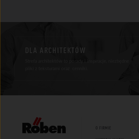
DLA ARCHITEKTÓW
Strefa architektów to porady i inspiracje, niezbędne
pliki z teksturami oraz cenniki.
Facebook
Instagram
Youtube
LinkedIn
Tik Tok
O FIRMIE