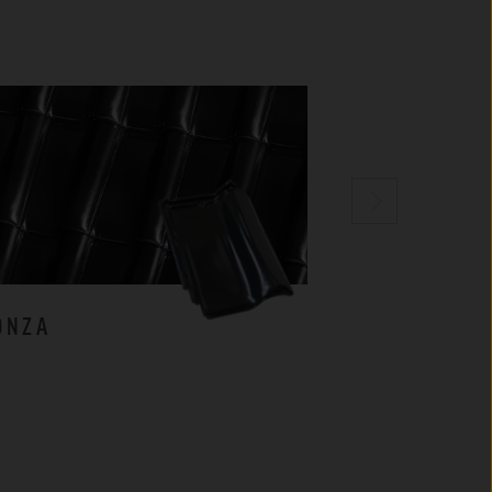
ONZA
MILANO