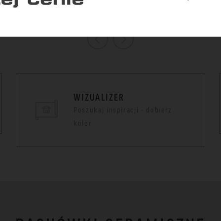
Zapisz zgody
Zaakceptuj wszys
WIZUALIZER
Poszukaj inspiracji - dobierz
kolor