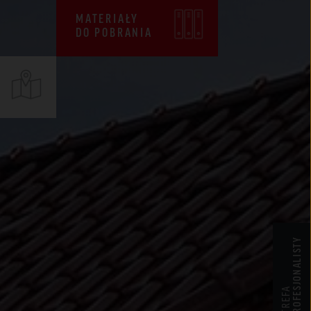
CENNIKI
MATERIAŁY
DO POBRANIA
WARUNKI SPRZEDAŻY
CERTYFIKATY ZKP
DEKLARACJE EPD
PROFESJONALISTY
STREFA