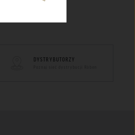
tkie
DYSTRYBUTORZY
Poznaj sieć dystrybucji Röben