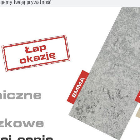
ujemy Twoją prywatność
cz swoje preferencje dotyczące śledzenia. Aby uzyskać więcej informacji
my o zapoznanie się z naszą
Polityką prywatności i plików cookies
.
BĘDNE
iwiają wykonanie wszystkich operacji w serwisie oraz
nienie prawidłowego działania niektórych funkcji.
ETINGOWE
 wyświetlaniu reklam dostosowanych do Twoich
idualnych potrzeb.
YSTYCZNE
ają nam zrozumieć, w jaki sposób korzystasz z serwisu i w
kwencji dostosować go do Twoich potrzeb.
mowe
Akcesoria systemowe
Akcesoria 
ACHÓWKI
MILANO DACHÓWKA
ZAKOŃCZ
WENTYLACYJNA
KALENIC
CZERWONA NATURALNA