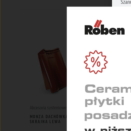
Szan
Zazna
prosi
NIEZ
Umożl
zapew
MARK
Służą
indyw
STAT
Pomag
konse
Akcesoria systemowe
Akcesoria syste
MONZA DACHÓWKA
KLAMRA DO D
SKRAJNA LEWA