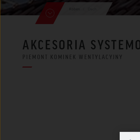
Röben
Dach
AKCESORIA SYSTEM
PIEMONT KOMINEK WENTYLACYJNY