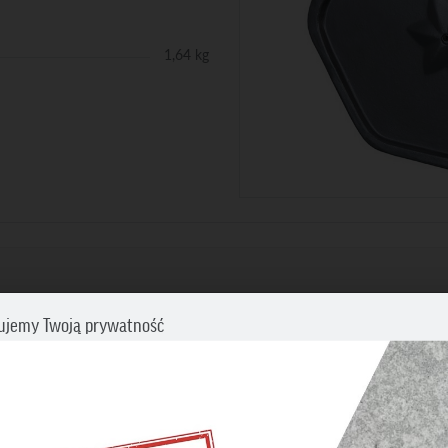
1,64 kg
WYMIARY PRODUKTU
ujemy Twoją prywatność
cz swoje preferencje dotyczące śledzenia. Aby uzyskać więcej informacji
my o zapoznanie się z naszą
Polityką prywatności i plików cookies
.
BĘDNE