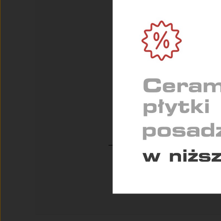
Umożl
zapew
MARK
Służą
indyw
STAT
Pomag
konse