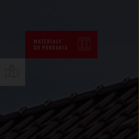
CENNIKI
WARUNKI SPRZEDAŻY
CERTYFIKATY ZKP
MATERIAŁY
DEKLARACJE EPD
DO POBRANIA