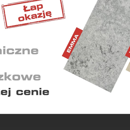
iwiają wykonanie wszystkich operacji w serwisie oraz
nienie prawidłowego działania niektórych funkcji.
ETINGOWE
 wyświetlaniu reklam dostosowanych do Twoich
idualnych potrzeb.
YSTYCZNE
ają nam zrozumieć, w jaki sposób korzystasz z serwisu i w
kwencji dostosować go do Twoich potrzeb.
Zapisz zgody
Zaakceptuj wszys