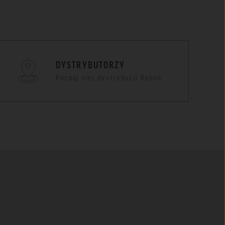
DYSTRYBUTORZY
Poznaj sieć dystrybucji Röben