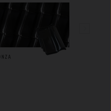
ONZA
MILANO