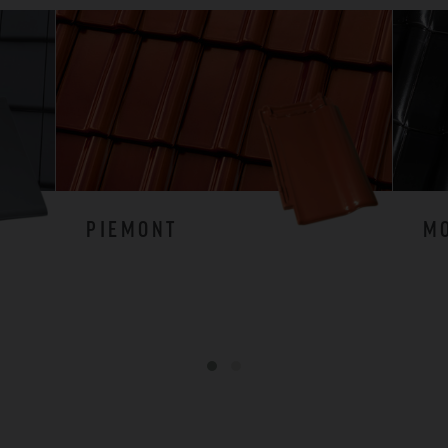
PIEMONT
M