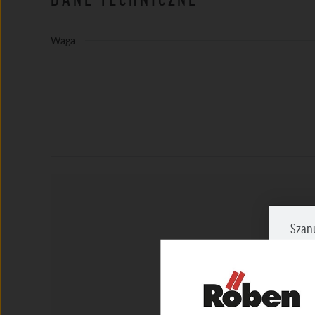
Waga
Szan
Zazna
prosi
NIEZ