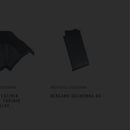
systemowe
Akcesoria systemowe
Akce
 ŁĄCZNIK
BERGAMO DACHÓWKA DK
MON
– TRÓJNIK
MON
LNY...