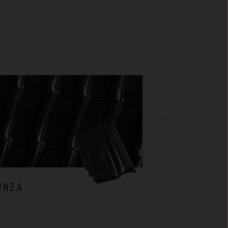
ONZA
MILANO