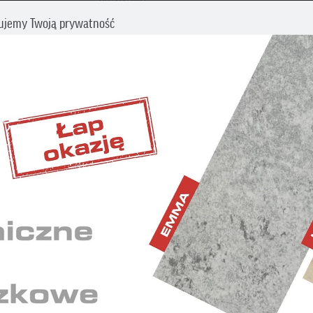
miedź, kasztan, brąz, czarny
ujemy Twoją prywatność
400 mm
cz swoje preferencje dotyczące śledzenia. Aby uzyskać więcej informacji
my o zapoznanie się z naszą
Polityką prywatności i plików cookies
.
BĘDNE
iwiają wykonanie wszystkich operacji w serwisie oraz
nienie prawidłowego działania niektórych funkcji.
ETINGOWE
 wyświetlaniu reklam dostosowanych do Twoich
idualnych potrzeb.
YSTYCZNE
ają nam zrozumieć, w jaki sposób korzystasz z serwisu i w
kwencji dostosować go do Twoich potrzeb.
mowe
Akcesoria systemowe
Akcesoria 