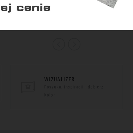
ACHÓWKI
MONZA DACHÓWKA
MONZA K
Zapisz zgody
Zaakceptuj wszys
SKRAJNA LEWA
ODPOWIE
"GRZYBEK
WIZUALIZER
Poszukaj inspiracji - dobierz
kolor