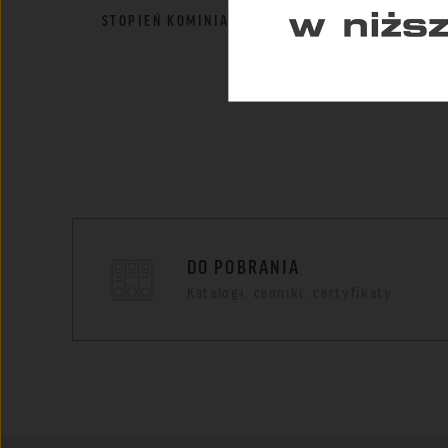
STOPIEŃ KOMINIARSKI
KLAMRA DO D
DO POBRANIA
Katalogi, cenniki, certyfikaty