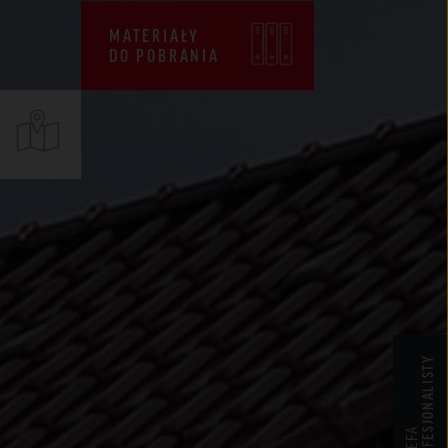
CENNIKI
MATERIAŁY
DO POBRANIA
WARUNKI SPRZEDAŻY
CERTYFIKATY ZKP
DEKLARACJE EPD
PROFESJONALISTY