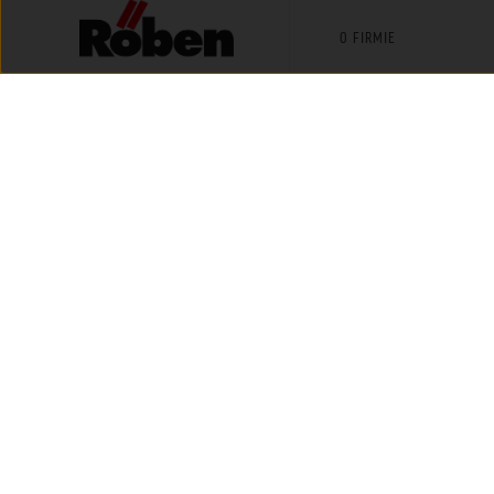
Facebook
Instagram
Youtube
LinkedIn
Tik Tok
O FIRMIE
HISTORIA MARKI
AKTUALNOŚCI
AMBASADORZY MARKI
KONTAKT
Röben - ceramika budowlana
Copyright © 2025 / Wszelkie p
Serwis wykorzystuje pliki cookies. Korzystanie z serwisu oznacza zgodę 
Ustawienia cookie