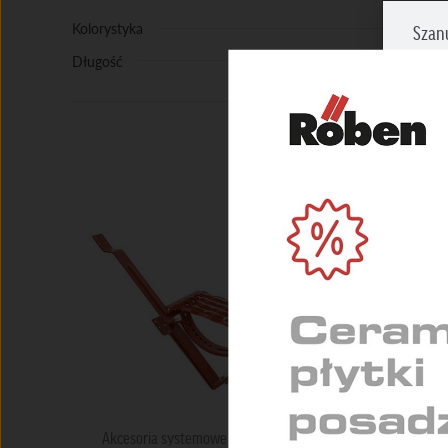
Kolorystyka
Szan
Długość
Zazna
prosi
NIEZ
Umożl
zapew
MARK
Służą
indyw
STAT
Pomag
konse
Akcesoria systemowe
Akcesoria syste