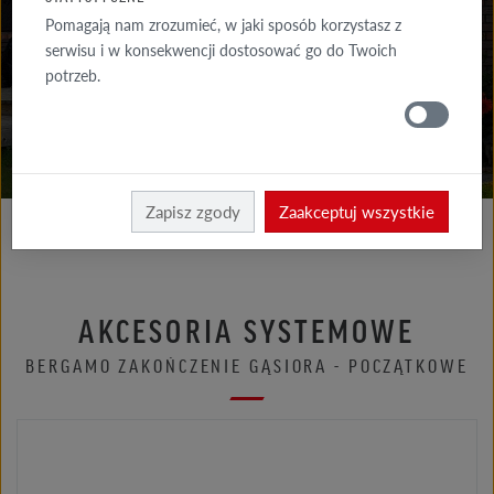
DO POBRANIA
Pomagają nam zrozumieć, w jaki sposób korzystasz z
serwisu i w konsekwencji dostosować go do Twoich
GDZIE
potrzeb.
KUPIĆ
Röben
Zapisz zgody
Zaakceptuj wszystkie
AKCESORIA SYSTEMOWE
BERGAMO ZAKOŃCZENIE GĄSIORA - POCZĄTKOWE